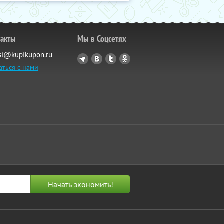
такты
Мы в Соцсетях
si@kupikupon.ru
аться с нами