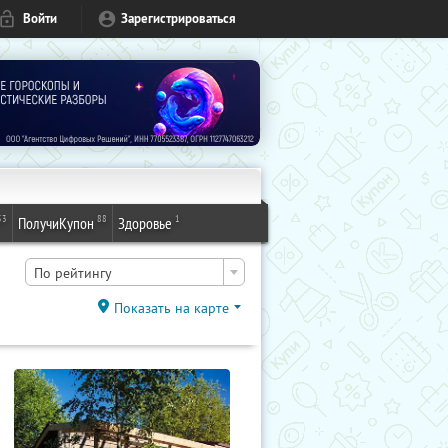
Войти
Зарегистрироваться
53
88
1
ПолучиКупон
Здоровье
По рейтингу
Показать на карте