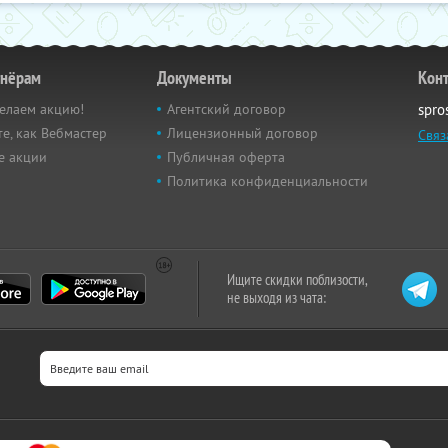
тнёрам
Документы
Кон
елаем акцию!
Агентский договор
spro
е, как Вебмастер
Лицензионный договор
Связ
е акции
Публичная оферта
Политика конфиденциальности
Ищите скидки поблизости,
не выходя из чата: