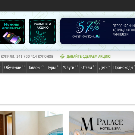
КУПИЛИ:
141 700 414
КУПОНОВ
ДАВАЙТЕ СДЕЛАЕМ АКЦИЮ!
1
31
26
13
14
17
6
Обучение
Товары
Туры
Услуги
Отели
Дети
Промокоды