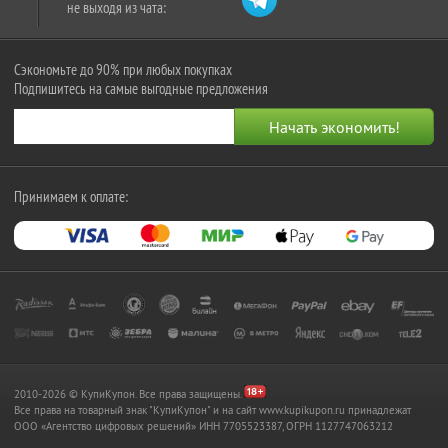
не выходя из чата:
Сэкономьте до 90% при любых покупках
Подпишитесь на самые выгодные предложения
Принимаем к оплате:
2010-2026 © КупиКупон. Все права защищены.
Все права на товарный знак "КупиКупон" и на сайт www.kupikupon.ru принадлежат
OOO «Агентство цифровых решений» ИНН 7705523387, ОГРН 1127747063212