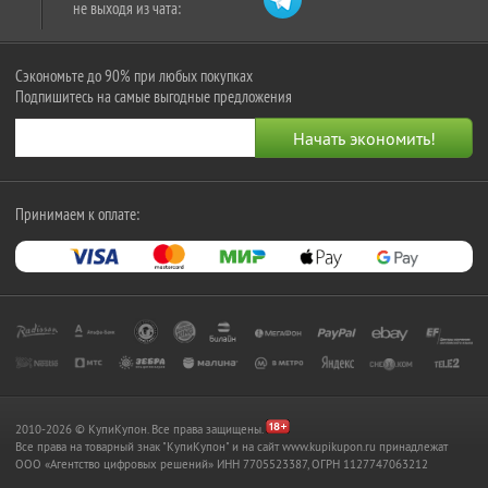
не выходя из чата:
Сэкономьте до 90% при любых покупках
Подпишитесь на самые выгодные предложения
Принимаем к оплате:
2010-2026 © КупиКупон. Все права защищены.
Все права на товарный знак "КупиКупон" и на сайт www.kupikupon.ru принадлежат
OOO «Агентство цифровых решений» ИНН 7705523387, ОГРН 1127747063212