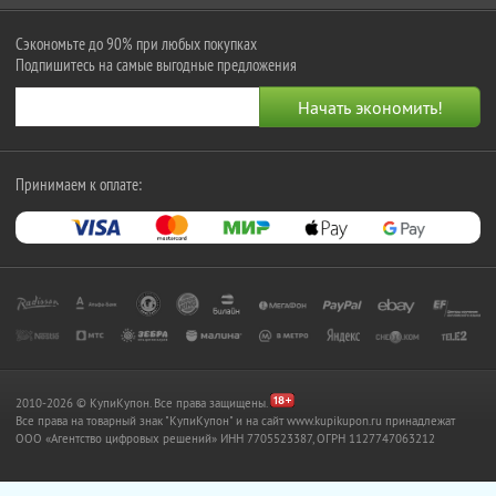
Сэкономьте до 90% при любых покупках
Подпишитесь на самые выгодные предложения
Принимаем к оплате:
2010-2026 © КупиКупон. Все права защищены.
Все права на товарный знак "КупиКупон" и на сайт www.kupikupon.ru принадлежат
OOO «Агентство цифровых решений» ИНН 7705523387, ОГРН 1127747063212