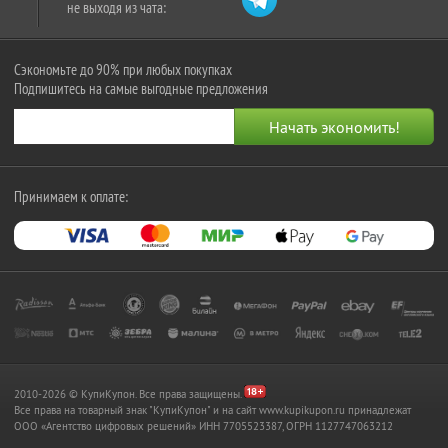
не выходя из чата:
Сэкономьте до 90% при любых покупках
Подпишитесь на самые выгодные предложения
Принимаем к оплате:
2010-2026 © КупиКупон. Все права защищены.
Все права на товарный знак "КупиКупон" и на сайт www.kupikupon.ru принадлежат
OOO «Агентство цифровых решений» ИНН 7705523387, ОГРН 1127747063212