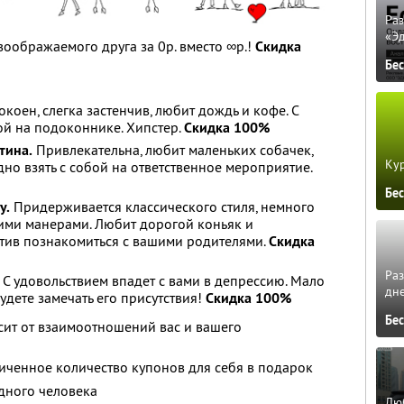
Ра
«Э
воображаемого друга за 0р. вместо ∞р.!
Скидка
Бе
коен, слегка застенчив, любит дождь и кофе. С
ой на подоконнике. Хипстер.
Скидка 100%
тина.
Привлекательна, любит маленьких собачек,
Кур
дно взять с собой на ответственное мероприятие.
Бе
у.
Придерживается классического стиля, немного
ими манерами. Любит дорогой коньяк и
тив познакомиться с вашими родителями.
Скидка
Ра
С удовольствием впадет с вами в депрессию. Мало
дне
удете замечать его присутствия!
Скидка 100%
Бе
сит от взаимоотношений вас и вашего
иченное количество купонов для себя в подарок
дного человека
Люб