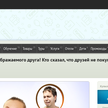
1
31
25
13
12
16
6
Обучение
Товары
Туры
Услуги
Отели
Дети
Промокоды
бражаемого друга! Кто сказал, что друзей не пок
Купил
Цена