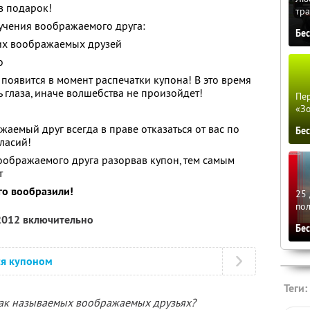
в подарок!
тра
учения воображаемого друга:
Бе
их воображаемых друзей
о
оявится в момент распечатки купона! В это время
 глаза, иначе волшебства не произойдет!
Пер
«З
аемый друг всегда в праве отказаться от вас по
Бе
ласий!
воображаемого друга разорвав купон, тем самым
т
ого вообразили!
25 
по
 2012 включительно
Бе
ся купоном
Теги:
так называемых воображаемых друзьях?