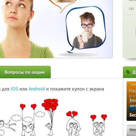
∞
Вопросы по акции
Д
а для
IOS
или
Android
и покажите купон с экрана
Бе
шк
Бе