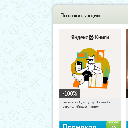
Похожие акции:
-100
%
Бесплатный доступ до 45 дней к
18:28:00
Получи первым!
сервису «Яндекс Книги»
Россия
Промокод