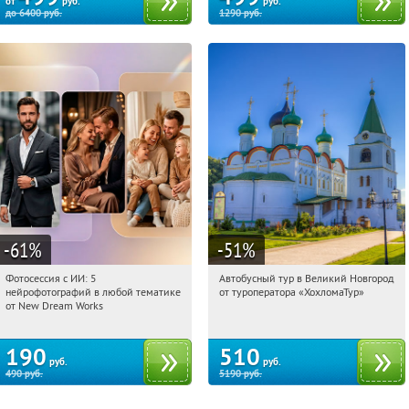
от
руб.
руб.
до
6400
руб.
1290
руб.
-61
%
-51
%
Фотосессия с ИИ: 5
Автобусный тур в Великий Новгород
18:28:00
Купили:
9
18:28:00
Купили:
2
нейрофотографий в любой тематике
от туроператора «ХохломаТур»
Сенная площадь
Россия
от New Dream Works
190
510
руб.
руб.
490
руб.
5190
руб.