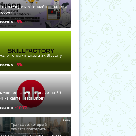
зличные курсы от онлайн-академии
дюсон»
сплатно
-5%
сы от онлайн-школы Skillfactory
сплатно
-5%
змещение вашей вакансии на 30
й на сайте HeadHunter
сплатно
-100%
ой трансфер от сервиса заказа