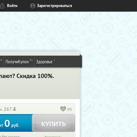
Войти
Зарегистрироваться
48
83
1
ПолучиКупон
Здоровье
упают? Скидка 100%.
267
(0)
и:
0
КУПИТЬ
от
руб.
 без скидки: