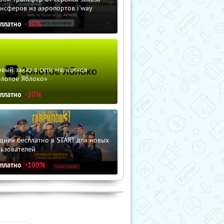
нсферов из аэропортов i'way
сплатно
-10%
вый заказ в сети магазинов
олотое Яблоко»
сплатно
-20%
дней бесплатно в START для новых
льзователей
сплатно
-100%