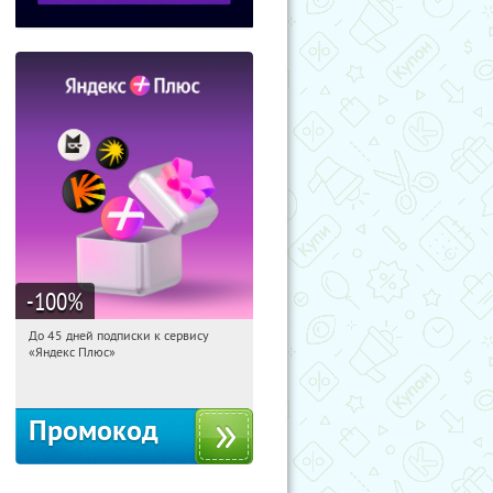
-100
%
До 45 дней подписки к сервису
18:28:00
Получили:
19
«Яндекс Плюс»
Россия
Промокод