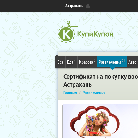
Астрахань
6
1
24
Все
Еда
Красота
Развлечения
Авто
Сертификат на покупку воо
Астрахань
Главная
Развлечения