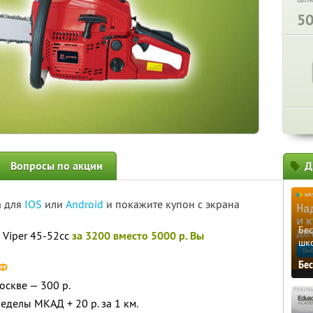
5
Вопросы по акции
Д
а для
IOS
или
Android
и покажите купон с экрана
Бе
 Viper 45-52сс
за 3200 вместо 5000 р. Вы
шк
Бе
РФ
оскве — 300 р.
еделы МКАД + 20 р. за 1 км.