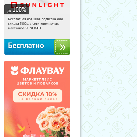
100
%
до
Бесплатная изящная подвеска или
10:44:04
Получили:
73
скидка 500р. в сети ювелирных
Россия
магазинов SUNLIGHT
Бесплатно