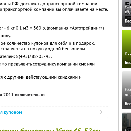
егионы РФ: доставка до транспортной компании
Ра
ги транспортной компании вы оплачиваете на месте.
«Э
Бе
 - 6 кг 0,1 м3 = 360 р. (компания «Автотрейдинг»)
пилу.
ое количество купонов для себя и в подарок.
страняется на покупку одной бензопилы.
Кур
ателей: 8(495)788-05-45.
Бе
имо предъявить сотруднику компании смс или
ся с другими действующими скидками и
Ра
ря 2011 включительно
дне
Бе
ся купоном
стики бензопилы Viper 45-52сс:
Люб