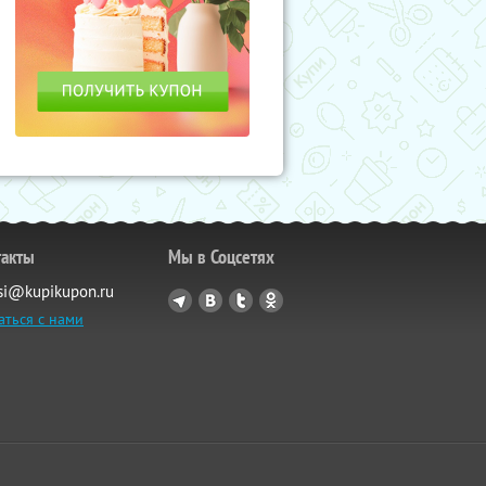
такты
Мы в Соцсетях
si@kupikupon.ru
аться с нами