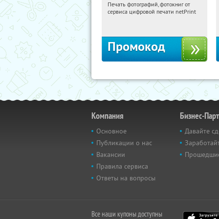
Печать фотографий, фотокниг от
10:44:04
Получили:
4
сервиса цифровой печати netPrint
Россия
Промокод
Компания
Бизнес-Пар
Основное
Давайте сд
Публикации о нас
Заработайт
Вакансии
Прошедши
Правила сервиса
Ответы на вопросы
Все наши купоны доступны