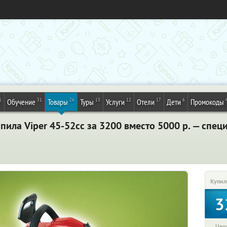
1
31
26
13
12
17
6
Обучение
Товары
Туры
Услуги
Отели
Дети
Промокоды
ила Viper 45-52сс за 3200 вместо 5000 р. — спе
Купил
3
Цена