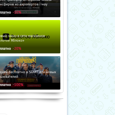
нсферов из аэропортов i'way
сплатно
-10%
вый заказ в сети магазинов
олотое Яблоко»
сплатно
-20%
дней бесплатно в START для новых
льзователей
сплатно
-100%