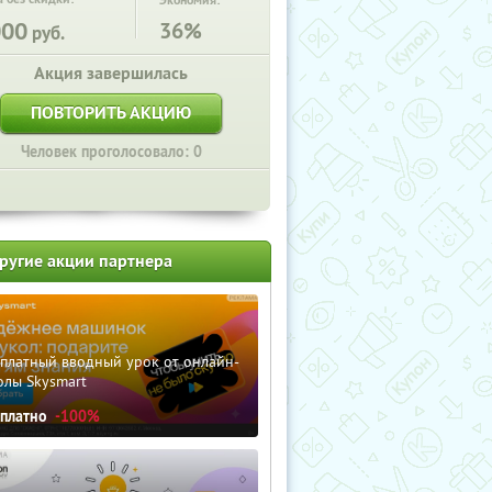
Экономия:
000
36%
руб.
Акция завершилась
ПОВТОРИТЬ АКЦИЮ
Человек проголосовало: 0
ругие акции партнера
сплатный вводный урок от онлайн-
олы Skysmart
сплатно
-100%