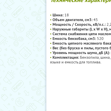
•
Шина:
18
•
Объем двигателя, см3:
45
•
Мощность / Скорость, кВ/л.с.:
2,
•
Наружные габариты (L x W x Н), 
•
Система снабжения цепи маслом
•
Емкость бензобака, см3:
520
•
Емкость цепного масляного бака
•
Вес (без бруска и пилы, пустого б
•
Уровень мощность шума, дБ (А):
•
Комплектация:
Бензопила, шина,
языке и емкость для топлива.