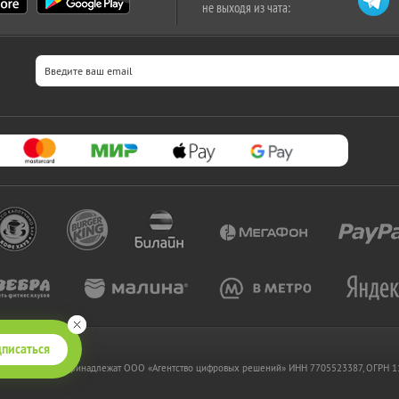
не выходя из чата:
писаться
 www.kupikupon.ru принадлежат OOO «Агентство цифровых решений» ИНН 7705523387, ОГРН