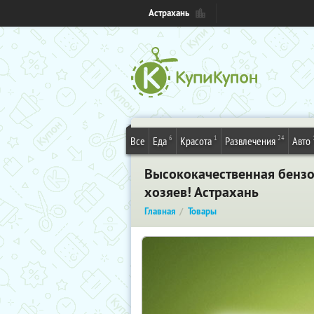
Астрахань
6
1
24
Все
Еда
Красота
Развлечения
Авто
Высококачественная бензоп
хозяев! Астрахань
Главная
Товары