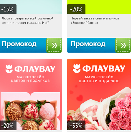
-15
%
-20
%
Любые товары во всей розничной
Первый заказ в сети магазинов
10:44:04
Получили:
83
10:44:04
Получи первым!
сети и интернет-магазине Hoff
«Золотое Яблоко»
Москва, 1-й Волоколамский проезд,
Россия
10с1
Промокод
Промокод
-20
%
-33
%