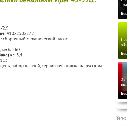
тра
Бе
2/2,9
мм:
410х250х272
:
сборочный механический насос
Пер
«З
, см3:
260
Бе
ака) кг:
5,4
113
 цепь, набор ключей, сервисная книжка на русском
25 
по
Бе
Теги: