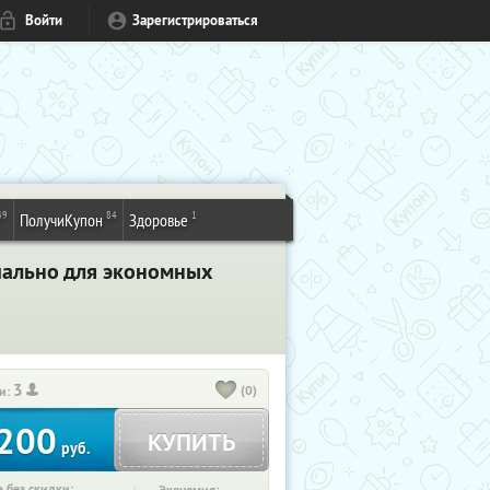
Войти
Зарегистрироваться
49
84
1
ПолучиКупон
Здоровье
циально для экономных
3
(0)
и:
200
КУПИТЬ
руб.
 без скидки: