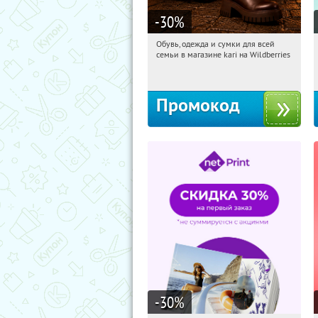
-30
%
Обувь, одежда и сумки для всей
10:44:04
Получили:
31
семьи в магазине kari на Wildberries
Россия
Промокод
-30
%