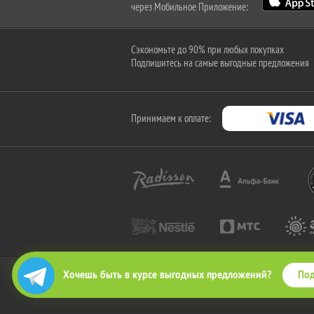
через Мобильное Приложение:
Сэкономьте до 90% при любых покупках
Подпишитесь на самые выгодные предложения
Принимаем к оплате:
Под
Хочешь быть в курсе выгодных предложений?
2010-2026 © КупиКупон. Все права защищены.
Все права на товарный знак "КупиКупон" и на сайт