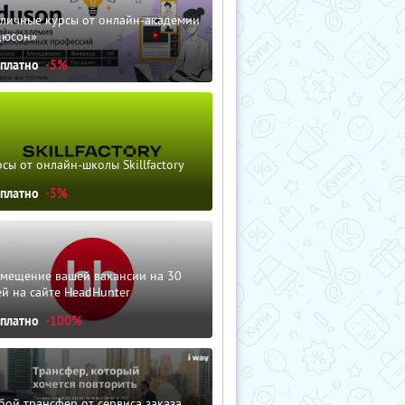
зличные курсы от онлайн-академии
дюсон»
сплатно
-5%
сы от онлайн-школы Skillfactory
сплатно
-5%
змещение вашей вакансии на 30
й на сайте HeadHunter
сплатно
-100%
ой трансфер от сервиса заказа