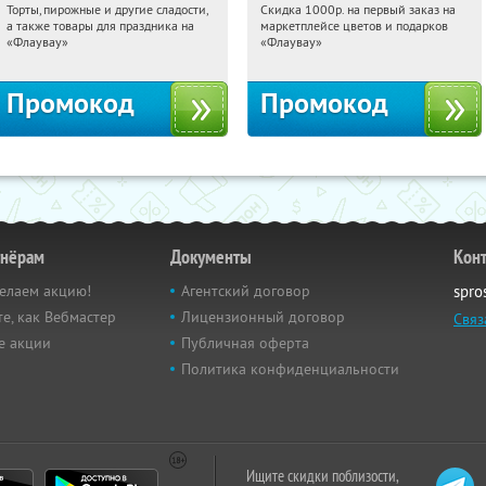
Торты, пирожные и другие сладости,
Скидка 1000р. на первый заказ на
10:44:04
Получили:
6
10:44:04
Получили:
18
а также товары для праздника на
маркетплейсе цветов и подарков
Россия
Россия
«Флаувау»
«Флаувау»
Промокод
Промокод
тнёрам
Документы
Кон
елаем акцию!
Агентский договор
spro
е, как Вебмастер
Лицензионный договор
Связ
е акции
Публичная оферта
Политика конфиденциальности
Ищите скидки поблизости,