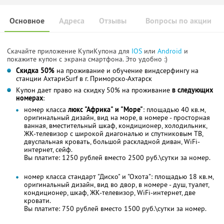
Основное
Адреса
Отзывы
Вопросы по акции
Скачайте приложение КупиКупона для
IOS
или
Android
и
покажите купон с экрана смартфона. Это удобно :)
Скидка 50%
на проживание и обучение виндсерфингу на
станции АхтариSurf в г. Приморско-Ахтарск
Купон дает право на скидку 50% на проживание
в следующих
номерах
:
номер класса
люкс "Африка" и "Море"
: площадью 40 кв.м,
оригинальный дизайн, вид на море, в номере - просторная
ванная, вместительный шкаф, кондиционер, холодильник,
ЖК-телевизор с широкой диагональю и спутниковым ТВ,
двуспальная кровать, большой раскладной диван, WiFi-
интернет, сейф.
Вы платите: 1250 рублей вместо 2500 руб.\сутки за номер.
номер класса стандарт "Диско" и "Охота": площадью 18 кв.м,
оригинальный дизайн, вид во двор, в номере - душ, туалет,
кондиционер, шкаф, ЖК-телевизор, WiFi-интернет, две
кровати.
Вы платите: 750 рублей вместо 1500 руб.\сутки за номер.