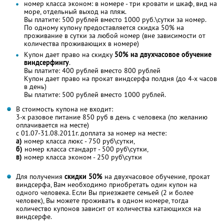
номер класса эконом: в номере - три кровати и шкаф, вид на
море, отдельный выход на пляж.
Вы платите: 500 рублей вместо 1000 руб.\сутки за номер.
По одному купону предоставляется скидка 50% на
проживание в сутки за любой номер (вне зависимости от
количества проживающих в номере)
Купон дает право на скидку
50% на двухчасовое обучение
виндсерфингу
.
Вы платите: 400 рублей вместо 800 рублей
Купон дает право на прокат виндсерфа полдня (до 4-х часов
в день)
Вы платите: 500 рублей вместо 1000 рублей.
В стоимость купона не входит:
3-х разовое питание 850 руб в день с человека (по желанию
оплачивается на месте)
с 01.07-31.08.2011г. доплата за номер на месте:
а)
номер класса люкс - 750 руб\сутки,
б)
номер класса стандарт - 500 руб\сутки,
в)
номер класса эконом - 250 руб\сутки
Для получения
скидки 50%
на двухчасовое обучение, прокат
виндсерфа, Вам необходимо приобретать один купон на
одного человека. Если Вы приезжаете семьей (2 и более
человек), Вы можете проживать в одном номере, тогда
количество купонов зависит от количества катающихся на
виндсерфе.