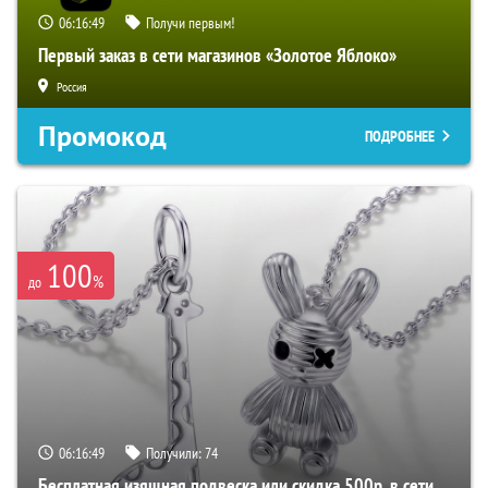
06:16:48
Получи первым!
Первый заказ в сети магазинов «Золотое Яблоко»
Россия
Промокод
ПОДРОБНЕЕ
100
%
до
06:16:48
Получили:
74
Бесплатная изящная подвеска или скидка 500р. в сети