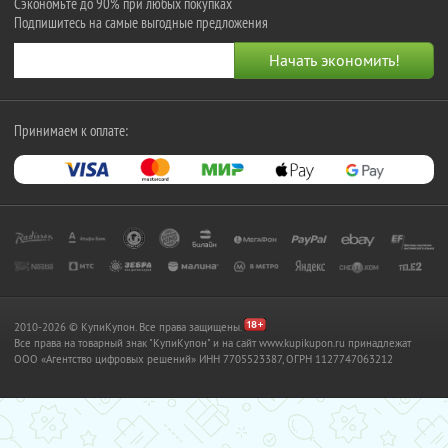
Сэкономьте до 90% при любых покупках
Подпишитесь на самые выгодные предложения
Принимаем к оплате:
2010-2026 © КупиКупон. Все права защищены.
Все права на товарный знак "КупиКупон" и на сайт www.kupikupon.ru принадлежат
OOO «Агентство цифровых решений» ИНН 7705523387, ОГРН 1127747063212