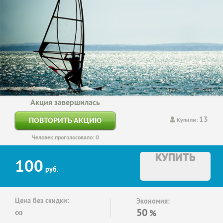
Акция завершилась
13
ПОВТОРИТЬ АКЦИЮ
Купили:
Человек проголосовало: 0
КУПИТЬ
100
руб.
Цена без скидки:
Экономия:
∞
50
%