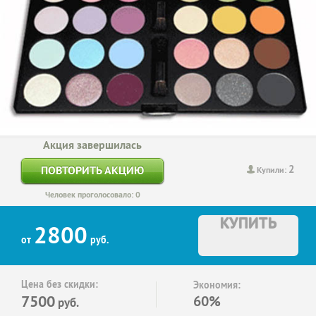
Акция завершилась
2
ПОВТОРИТЬ АКЦИЮ
Купили:
Человек проголосовало: 0
КУПИТЬ
2800
от
руб.
Цена без скидки:
Экономия:
7500
60%
руб.