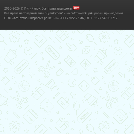
2010-2026 © КупиКупон. Все права защищены.
Все права на товарный знак "КупиКупон" и на сайт www.kupikupon.ru принадлежат
OOO «Агентство цифровых решений» ИНН 7705523387, ОГРН 1127747063212