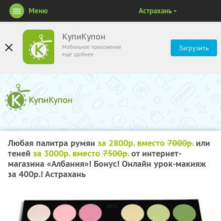
Меню
Астрахань
КупиКупон
Мобильное приложение
Загрузить
ещё удобнее
Любая палитра румян
за 2800р. вместо
7000р.
или
теней
за 3000р. вместо
7500р.
от интернет-
магазина «Албания»! Бонус! Онлайн урок-макияж
за 400р.! Астрахань