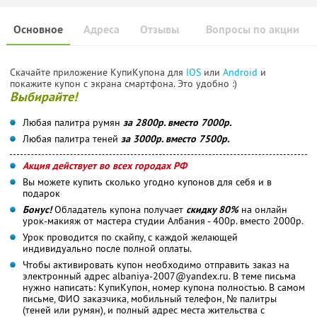
Основное
Адреса
Отзывы
Вопросы по акции
Скачайте приложение КупиКупона для
IOS
или
Android
и
покажите купон с экрана смартфона. Это удобно :)
Выбирайте!
Любая палитра румян
за 2800р. вместо 7000р.
Любая палитра теней
за 3000р. вместо 7500р.
Акция действует во всех городах РФ
Вы можете купить сколько угодно купонов для себя и в
подарок
Бонус!
Обладатель купона получает
скидку 80%
на онлайн
урок-макияж от мастера студии Албания - 400р. вместо 2000р.
Урок проводится по скайпу, с каждой желающей
индивидуально после полной оплаты.
Чтобы активировать купон необходимо отправить заказ на
электронный адрес albaniya-2007@yandex.ru. В теме письма
нужно написать: КупиКупон, номер купона полностью. В самом
письме, ФИО заказчика, мобильный телефон, № палитры
(теней или румян), и полный адрес места жительства с