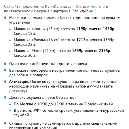
Скачайте приложение КупиКупона для
IOS
или
Android
и
покажите купон с экрана смартфона. Это удобно :)
Машинки из мультфильма «Тачки» с дистанционным пультом
управления
Машинка «Финн» (18 см) всего за
1190р. вместо 1450р.
Скидка 18%
Машинка «Рауль» (16 см) всего за
1212р. вместо 1545р.
Скидка 22%
Машинка Mater (19 см) всего за
1659р. вместо 2355р.
Скидка 30%
Один купон действует на одного человека
Вы можете приобрести неограниченное количество купонов
для себя и в подарок
Активация.
После покупки купона в разделе «Мои купоны»
необходимо кликнуть на «Показать купоны»>>«Заказать
доставку»
Доставка осуществляется бесплатно:
По Москве с 10:00 до 18:00 в течение 3 рабочих дней
В регионы РФ - согласно срокам, установленным курьерской
службой
Скидка по купону не суммируется с другими специальными
предложениями компании