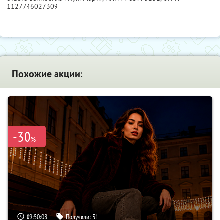
1127746027309
Похожие акции:
-30
%
09:50:08
Получили:
31