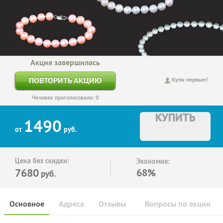
Акция завершилась
ПОВТОРИТЬ АКЦИЮ
Купи первым!
Человек проголосовало: 0
КУПИТЬ
1490
от
руб.
Цена без скидки:
Экономия:
7680
68%
руб.
Основное
Адреса
Отзывы
Вопросы по акции