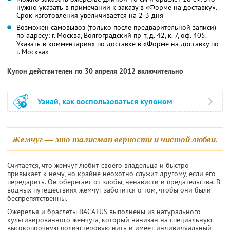
нужно указать в примечании к заказу в «Форме на доставку».
Срок изготовления увеличивается на 2-3 дня
Возможен самовывоз (только после предварительной записи)
по адресу: г. Москва, Волгоградский пр-т, д. 42, к. 7, оф. 405.
Указать в комментариях по доставке в «Форме на доставку по
г. Москва»
Купон действителен по 30 апреля 2012 включительно
Узнай, как воспользоваться купоном
Жемчуг — это талисман верности и чистой любви.
Считается, что жемчуг любит своего владельца и быстро
привыкает к нему, но крайне неохотно служит другому, если его
переда­рить. Он оберегает от злобы, не­нависти и предательства. В
водных путешествиях жемчуг заботится о том, чтобы они были
беспрепят­ственны.
Ожерелья и браслеты BACATUS выполнены из натурального
культивированного жемчуга, который нанизан на специальную
высокопрочную полиэстеровую нить и имеет индивидуальный