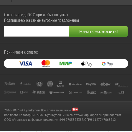
Сэкономьте до 90% при любых покупках
Подпишитесь на самые выгодные предложения
Принимаем к оплате:
2010-2026 © КупиКупон. Все права защищены.
Все права на товарный знак "КупиКупон" и на сайт www.kupikupon.ru принадлежат
OOO «Агентство цифровых решений» ИНН 7705523387, ОГРН 1127747063212