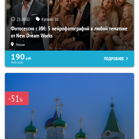
21:20:01
Купили:
10
Фотосессия с ИИ: 5 нейрофотографий в любой тематике
от New Dream Works
Россия
190
ПОДРОБНЕЕ
руб.
490
руб.
-51
%