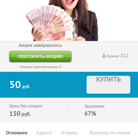
Акция завершилась
212
ПОВТОРИТЬ АКЦИЮ
Купили:
Человек проголосовало: 0
КУПИТЬ
50
руб.
Цена без скидки:
Экономия:
150
67%
руб.
Основное
Адреса
Отзывы
Вопросы по акции