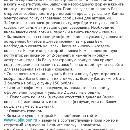
нажать – «регистрация». Заполнив необходимую форму нажмите
кнопку – «зарегистрироваться». Если все сделано верно, у Вас
откроется сообщение, что регистрация прошла успешно и Вам на
электронную почту отправлено сообщение для активации.
Зайдите на свою электронную почту, перейдите по указанной
ссылке, тем самым активация будет завершена. Необходимо
вновь ввести свой логин и пароль и нажать кнопку – «войти».
•
Вы окажетесь на странице «оформление покупки». Для покупки
лотерейных билетов и для зачисления выигрыша Вам
необходимо создать кошелек. Нажмите кнопку – «создать
кошелек». Введите код, который пришел Вам на электронную
почту вторым письмом от Z-payment и нажмите кнопку –
«отправить код». На Вашу электронную почту снова придет
подтверждение активации с ссылкой, по которой нужно перейти
для завершения активации кошелька.
•
Снова появится окно – купить билет и внизу будут отражены
выбранные Вами билеты и их стоимость. Всего у Вас должно быть
2 билета на общую сумму 150 рублей.
•
Нажмите «оформить покупку», вы попадете на страницу
оформления покупки и увидите 2 доступные опции:
•
Пополнить кошелек (в случае отсутствия денег на Вашем
кошельке) или оплатить из кошелька (в случае, если на Вашем
кошельке уже есть деньги),
•
Оплатить купоном.
•
Возьмите купон, который Вы приобрели на сайте
www.kupikupon.ru
и введите в соответствующие поля номер и
секретный код купона. Нажмите кнопку – «оплатить».
•
На Ваш e-mail придет сообщение с кодом подтверждения,