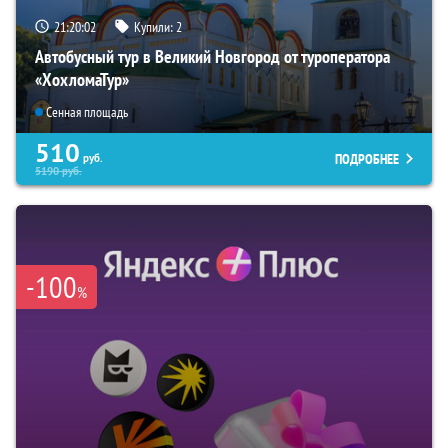
21:20:01
Купили:
2
Автобусный тур в Великий Новгород от туроператора
«ХохломаТур»
Сенная площадь
510
ПОДРОБНЕЕ
руб.
5190
руб.
-100
%