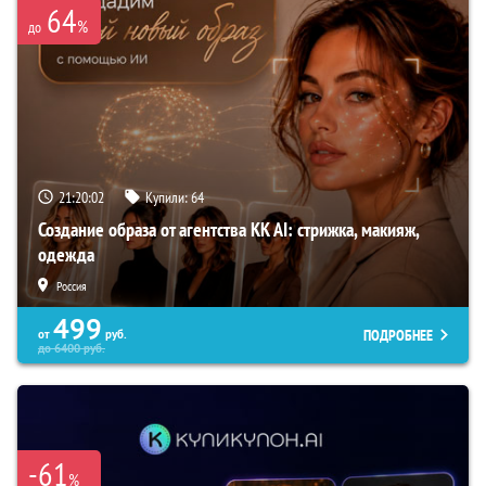
64
%
до
21:20:01
Купили:
64
Создание образа от агентства KK AI: стрижка, макияж,
одежда
Россия
499
ПОДРОБНЕЕ
от
руб.
до
6400
руб.
-61
%