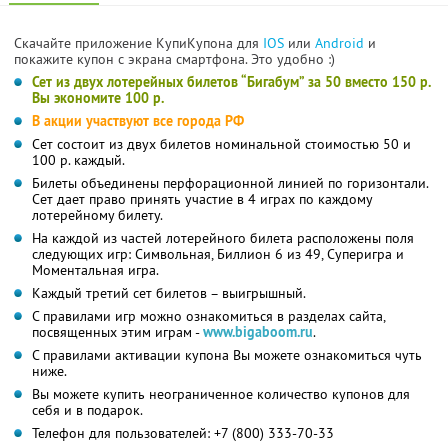
Скачайте приложение КупиКупона для
IOS
или
Android
и
покажите купон с экрана смартфона. Это удобно :)
Сет из двух лотерейных билетов “Бигабум” за 50 вместо 150 р.
Вы экономите 100 р.
В акции участвуют все города РФ
Сет состоит из двух билетов номинальной стоимостью 50 и
100 р. каждый.
Билеты объединены перфорационной линией по горизонтали.
Сет дает право принять участие в 4 играх по каждому
лотерейному билету.
На каждой из частей лотерейного билета расположены поля
следующих игр: Символьная, Биллион 6 из 49, Суперигра и
Моментальная игра.
Каждый третий сет билетов – выигрышный.
С правилами игр можно ознакомиться в разделах сайта,
посвященных этим играм -
www.bigaboom.ru
.
С правилами активации купона Вы можете ознакомиться чуть
ниже.
Вы можете купить неограниченное количество купонов для
себя и в подарок.
Телефон для пользователей: +7 (800) 333-70-33