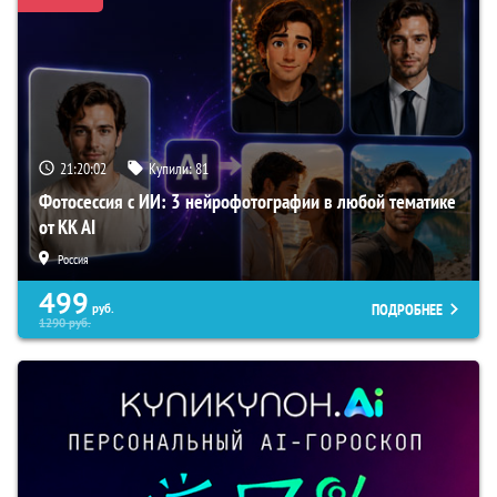
21:20:01
Купили:
81
Фотосессия с ИИ: 3 нейрофотографии в любой тематике
от KK AI
Россия
499
ПОДРОБНЕЕ
руб.
1290
руб.