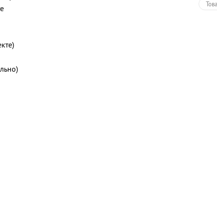
Тов
те
кте)
льно)