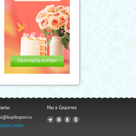
такты
Мы в Соцсетях
si@kupikupon.ru
аться с нами