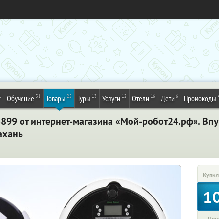
1
31
25
13
12
16
6
Обучение
Товары
Туры
Услуги
Отели
Дети
Промокоды
899 от интернет-магазина «Мой-робот24.рф». Впу
ахань
Купил
1
Цена