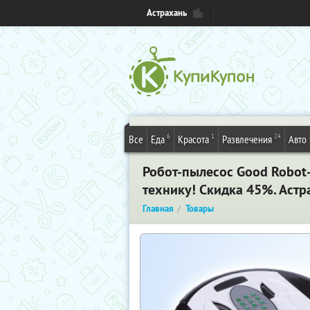
Астрахань
6
1
24
Все
Еда
Красота
Развлечения
Авто
Робот-пылесос Good Robot-
технику! Скидка 45%. Астр
Главная
Товары