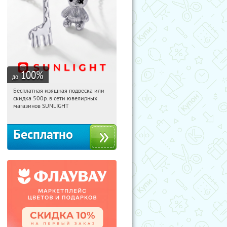
100
%
до
Бесплатная изящная подвеска или
09:59:00
Получили:
73
скидка 500р. в сети ювелирных
Россия
магазинов SUNLIGHT
Бесплатно