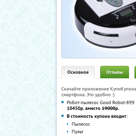
Основное
Отзывы
Скачайте приложение КупиКупон
смартфона. Это удобно :)
Робот-пылесос Good Robot-899 
10450р. вместо
19000
р.
В стоимость купона входит
:
Пылесос
Пульт