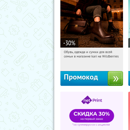
-30
%
Обувь, одежда и сумки для всей
09:59:00
Получи первым!
семьи в магазине kari на Wildberries
Россия
Промокод