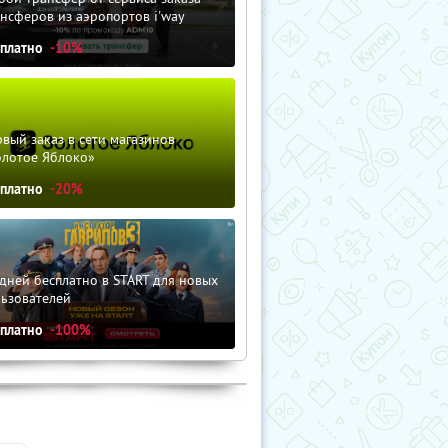
нсферов из аэропортов i'way
сплатно
-10%
вый заказ в сети магазинов
олотое Яблоко»
сплатно
-20%
дней бесплатно в START для новых
льзователей
сплатно
-100%