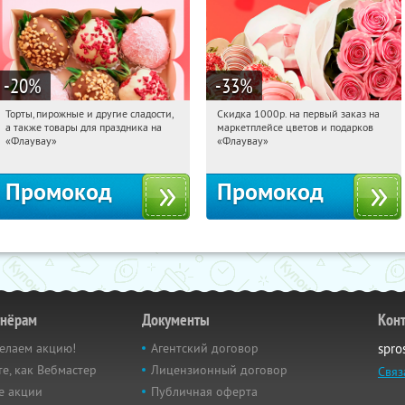
-20
%
-33
%
Торты, пирожные и другие сладости,
Скидка 1000р. на первый заказ на
09:59:00
Получили:
6
09:59:00
Получили:
18
а также товары для праздника на
маркетплейсе цветов и подарков
Россия
Россия
«Флаувау»
«Флаувау»
Промокод
Промокод
тнёрам
Документы
Кон
елаем акцию!
Агентский договор
spro
е, как Вебмастер
Лицензионный договор
Связ
е акции
Публичная оферта