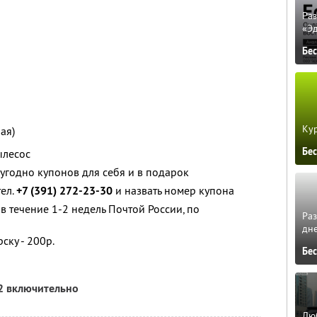
Ра
«Э
Бе
Кур
ая)
Бе
ылесос
угодно купонов для себя и в подарок
тел.
+7 (391) 272-23-30
и назвать номер купона
в течение 1-2 недель Почтой России, по
Ра
дне
ску - 200р.
Бе
2 включительно
Люб