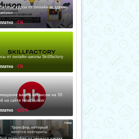
зличные курсы от онлайн-академии
дюсон»
сплатно
-5%
сы от онлайн-школы Skillfactory
сплатно
-5%
змещение вашей вакансии на 30
й на сайте HeadHunter
сплатно
-100%
ой трансфер от сервиса заказа