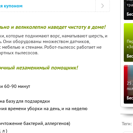
тра
ся купоном
Бе
ьно и великолепно наведет чистоту в доме!
и, которые поднимают ворс, наматывают шерсть, и
ль. Они оборудованы множеством датчиков,
Пер
мебелью и стенами. Робот-пылесос работает не
«З
артных пылесосов.
Бе
ичный незаменимый помощник!
25 
и 60-90 минут
по
Бе
на базу для подзарядки
ия времени уборки на день, и на неделю
ничтожение бактерий, аллергенов)
Теги:
 л )