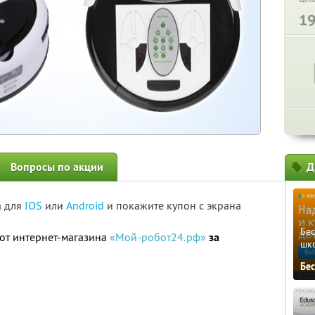
1
Вопросы по акции
Д
а для
IOS
или
Android
и покажите купон с экрана
Бе
от интернет-магазина
«Мой-робот24.рф»
за
шк
Бе