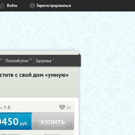
Войти
Зарегистрироваться
48
83
1
ПолучиКупон
Здоровье
стите с свой дом «умную»
9
(0)
и:
0450
КУПИТЬ
руб.
 без скидки: