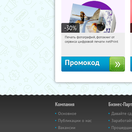
-30
%
Печать фотографий, фотокниг от
09:59:00
Получили:
4
сервиса цифровой печати netPrint
Россия
Промокод
Компания
Бизнес-Пар
Основное
Давайте сд
Публикации о нас
Заработайт
Вакансии
Прошедши