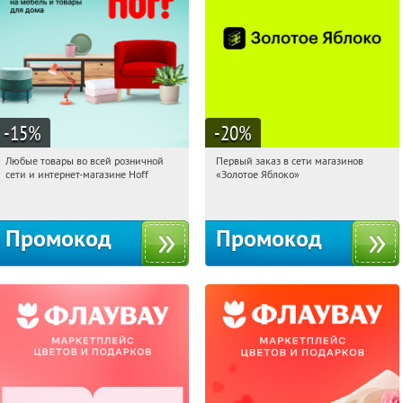
-15
%
-20
%
Любые товары во всей розничной
Первый заказ в сети магазинов
09:59:00
Получили:
83
09:59:00
Получи первым!
сети и интернет-магазине Hoff
«Золотое Яблоко»
Москва, 1-й Волоколамский проезд,
Россия
10с1
Промокод
Промокод