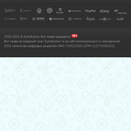
2010-2026 © КупиКупон. Все права защищены.
Все права на товарный знак "КупиКупон" и на сайт www.kupikupon.ru принадлежат
OOO «Агентство цифровых решений» ИНН 7705523387, ОГРН 1127747063212