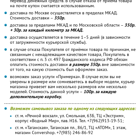
перевод денежных средств. В случае отказа от приема товара
на почте купон считается использованным.
доставка по Москве осуществляется в пределах МКАД.
Стоимость доставки –
350р.
доставка за пределами МКАД и по Московской области –
350р.
+ 30р. за каждый километр за МКАД.
доставка осуществляется в течение 1–5 дней (в зависимости
от загруженности курьерской службы).
в случае отказа Покупателя от приёмки товара по причинам, не
связанным с ненадлежащим качеством товара, Покупатель в
соответствии с п. 3 ст. 497 Гражданского кодекса РФ обязан
оплатить стоимость доставки
в размере 350р.
вне зависимости
от того, на какую стоимость был оформлен заказ.
возможен заказ услуги «Примерка». В случае если вы не
уверены в размере или сомневаетесь в выборе модели, курьер
магазина привезет вам несколько размеров или несколько
моделей. Стоимость данной услуги –
100р. за каждую
дополнительную коробку.
Возможен самовывоз заказа по одному из следующих адресов:
ст. м. «Речной вокзал», ул. Смольная, 63Б, ТЦ «Экстрим»,
корпус «Водный Мир», пав. Н16. Тел. +7(962)913-19-51;
ст. м. «Таганская», Таганская пл., 86/1, ТЦ «АТОМ», 1 этаж,
магазин Convershop. +7(985) 246-86-92