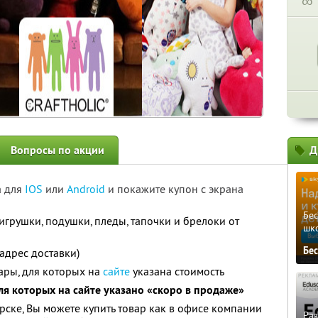
∞
Вопросы по акции
Д
а для
IOS
или
Android
и покажите купон с экрана
Бе
игрушки, подушки, пледы, тапочки и брелоки от
шк
Бе
адрес доставки)
вары, для которых на
сайте
указана стоимость
для которых на сайте указано «скоро в продаже»
рске, Вы можете купить товар как в офисе компании
Ра