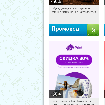
-30
%
Обувь, одежда и сумки для всей
06:47:28
Получили:
31
семьи в магазине kari на Wildberries
Россия
Промокод
-30
%
Печать фотографий, фотокниг от
06:47:28
Получили:
4
сервиса цифровой печати netPrint