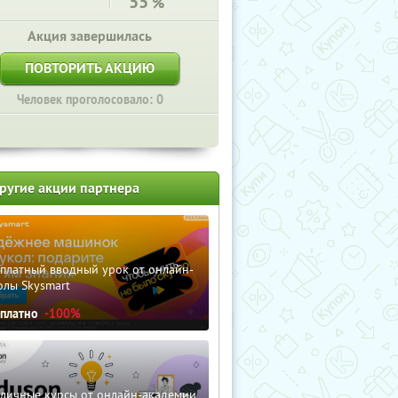
55
%
Акция завершилась
ПОВТОРИТЬ АКЦИЮ
Человек проголосовало: 0
ругие акции партнера
сплатный вводный урок от онлайн-
олы Skysmart
сплатно
-100%
зличные курсы от онлайн-академии