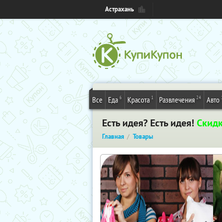
Астрахань
6
1
24
Все
Еда
Красота
Развлечения
Авто
Есть идея? Есть идея!
Скид
Главная
Товары