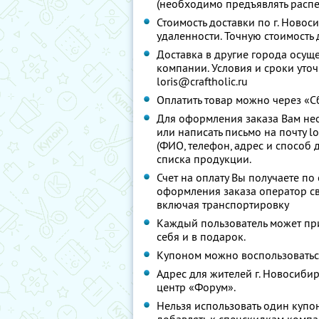
(необходимо предъявлять распеч
Стоимость доставки по г. Новос
удаленности. Точную стоимость 
Доставка в другие города осущ
компании. Условия и сроки уточ
loris@craftholic.ru
Оплатить товар можно через «Сб
Для оформления заказа Вам не
или написать письмо на почту l
(ФИО, телефон, адрес и способ 
списка продукции.
Счет на оплату Вы получаете по
оформления заказа оператор свя
включая транспортировку
Каждый пользователь может пр
себя и в подарок.
Купоном можно воспользоватьс
Адрес для жителей г. Новосибирс
центр «Форум».
Нельзя использовать один купо