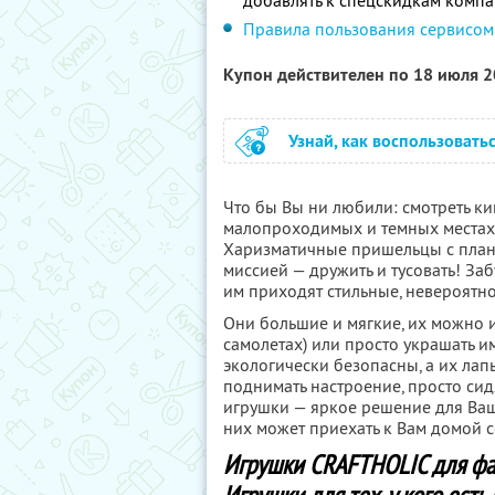
добавлять к спецскидкам комп
Правила пользования сервисом
Купон действителен по 18 июля 
Узнай, как воспользовать
Что бы Вы ни любили: смотреть кин
малопроходимых и темных местах 
Харизматичные пришельцы с план
миссией — дружить и тусовать! За
им приходят стильные, невероятн
Они большие и мягкие, их можно и
самолетах) или просто украшать им
экологически безопасны, а их лап
поднимать настроение, просто сид
игрушки — яркое решение для Ваш
них может приехать к Вам домой 
Игрушки CRAFTHOLIC для фа