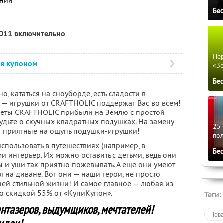
ании
Бе
2011 включительно
Пер
ся купоном
«З
Бе
о, кататься на сноуборде, есть сладости в
— игрушки от CRAFTHOLIC поддержат Вас во всем!
еты CRAFTHOLIC прибыли на Землю с простой
будьте о скучных квадратных подушках. На замену
25 
о приятные на ощупь подушки-игрушки!
по
спользовать в путешествиях (например, в
Бе
и интерьер. Их можно оставить с детьми, ведь они
ы и уши так приятно пожевывать. А ещё они умеют
я на диване. Вот они — наши герои, не просто
ей стильной жизни! И самое главное — любая из
со скидкой 55% от «КупиКупон».
Теги:
нтазеров, выдумщиков, мечтателей!
Тов