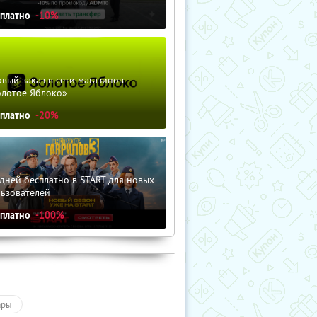
сплатно
-10%
вый заказ в сети магазинов
олотое Яблоко»
сплатно
-20%
дней бесплатно в START для новых
льзователей
сплатно
-100%
ары