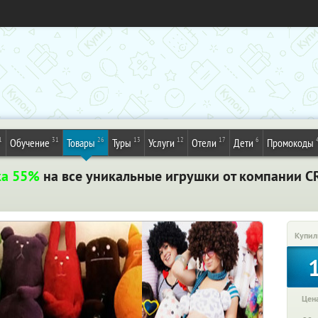
1
31
26
13
12
17
6
Обучение
Товары
Туры
Услуги
Отели
Дети
Промокоды
ка 55%
на все уникальные игрушки от компании C
Купил
Цена