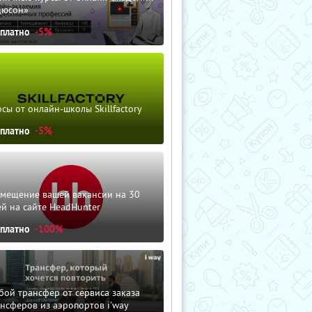
дюсон»
сплатно
-5%
сы от онлайн-школы Skillfactory
сплатно
-5%
змещение вашей вакансии на 30
й на сайте HeadHunter
сплатно
-100%
ой трансфер от сервиса заказа
нсферов из аэропортов i'way