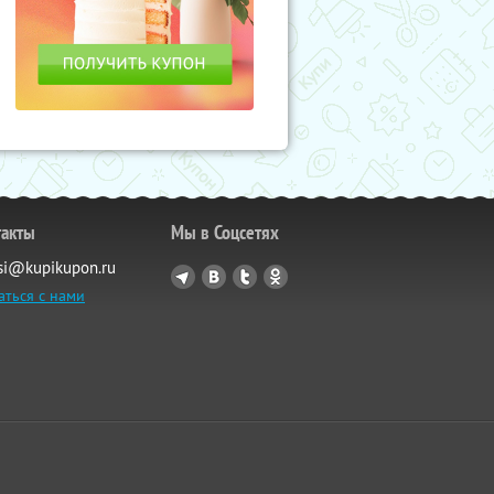
такты
Мы в Соцсетях
si@kupikupon.ru
аться с нами