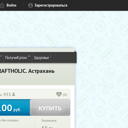
Войти
Зарегистрироваться
49
84
1
ПолучиКупон
Здоровье
RAFTHOLIC. Астрахань
935
(0)
и:
100
КУПИТЬ
руб.
 без скидки:
Экономия: