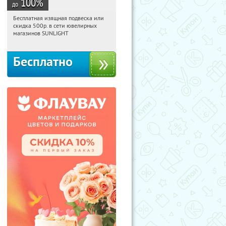
100
%
до
Бесплатная изящная подвеска или
06:47:28
Получили:
73
скидка 500р. в сети ювелирных
Россия
магазинов SUNLIGHT
Бесплатно