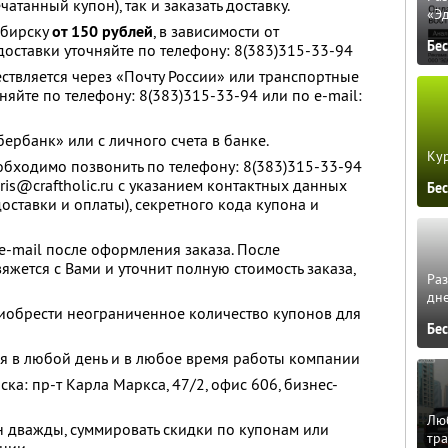
атанный купон), так и заказать доставку.
«Э
ибирску
от 150 рублей
, в зависимости от
Бе
доставки уточняйте по телефону: 8(383)315-33-94
ествляется через «Почту России» или транспортные
няйте по телефону: 8(383)315-33-94 или по e-mail:
ербанк» или с личного счета в банке.
Кур
обходимо позвонить по телефону: 8(383)315-33-94
oris@craftholic.ru с указанием контактных данных
Бе
доставки и оплаты), секретного кода купона и
 e-mail после оформления заказа. После
жется с Вами и уточнит полную стоимость заказа,
Ра
дне
иобрести неограниченное количество купонов для
Бе
я в любой день и в любое время работы компании
ка: пр-т Карла Маркса, 47/2, офис 606, бизнес-
Люб
н дважды, суммировать скидки по купонам или
тра