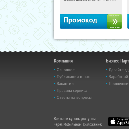
Россия
Промокод
Компания
Бизнес-Пар
Основное
Давайте сд
Публикации о нас
Заработайт
Вакансии
Прошедши
Правила сервиса
Ответы на вопросы
Все наши купоны доступны
через Мобильное Приложение: