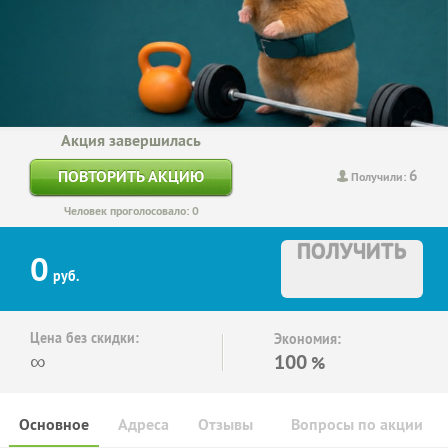
Акция завершилась
6
ПОВТОРИТЬ АКЦИЮ
Получили:
Человек проголосовало: 0
ПОЛУЧИТЬ
0
руб.
Цена без скидки:
Экономия:
∞
100
%
Основное
Адреса
Отзывы
Вопросы по акции