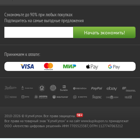
Сэкономьте до 90% при любых покупках
Подпишитесь на самые выгодные предложения
Принимаем к оплате:
2010-2026 © КупиКупон. Все права защищены.
Все права на товарный знак "КупиКупон" и на сайт www.kupikupon.ru принадлежат
OOO «Агентство цифровых решений» ИНН 7705523387, ОГРН 1127747063212