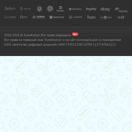
2010-2026 © КупиКупон. Все права защищены.
Все права на товарный знак "КупиКупон" и на сайт www.kupikupon.ru принадлежат
OOO «Агентство цифровых решений» ИНН 7705523387, ОГРН 1127747063212