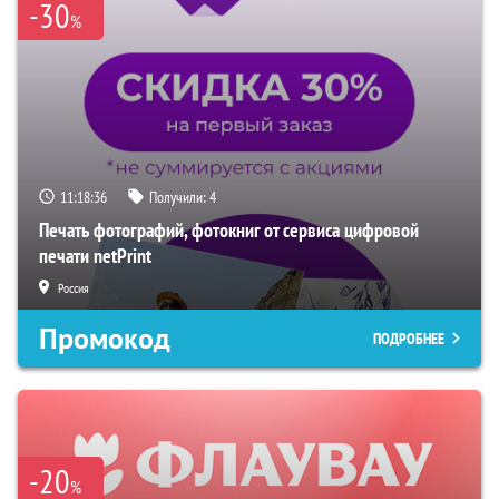
-30
%
11:18:35
Получили:
4
Печать фотографий, фотокниг от сервиса цифровой
печати netPrint
Россия
Промокод
ПОДРОБНЕЕ
-20
%