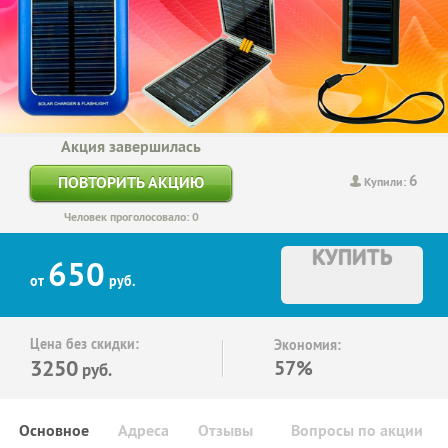
Акция завершилась
6
ПОВТОРИТЬ АКЦИЮ
Купили:
Человек проголосовало: 0
КУПИТЬ
650
от
руб.
Цена без скидки:
Экономия:
3250
57%
руб.
Основное
Адреса
Отзывы
Вопросы по акции