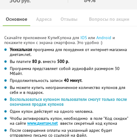
руб.
Основное
Адреса
Отзывы
Вопросы по акции
Скачайте приложение КупиКупона для
IOS
или
Android
и
покажите купон с экрана смартфона. Это удобно :)
Уникальная
программа для похудения от интернет-магазина
диетам.net.
Вы платите
80 р.
вместо
500 р.
Программа представляет собой аудиофайл размером 30
Мбайт.
Продолжительность записи
40 минут.
Вы можете купить неограниченное количество купонов для
себя и в подарок.
Воспользоваться купоном пользователи смогут только после
окончания продаж купонов
Один купон действует на одного человека.
Чтобы активировать купон, необходимо в поле "Код скидки"
на сайте
www.диетам.net
ввести секретный код купона
После совершения оплаты на указанный адрес будет
отправлено письмо со ссылкой на файл.