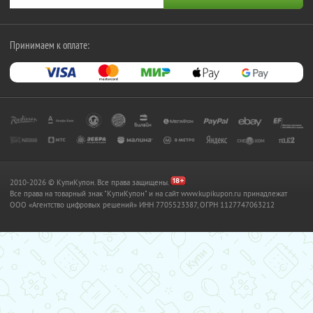
Принимаем к оплате:
2010-2026 © КупиКупон. Все права защищены.
Все права на товарный знак "КупиКупон" и на сайт www.kupikupon.ru принадлежат
OOO «Агентство цифровых решений» ИНН 7705523387, ОГРН 1127747063212