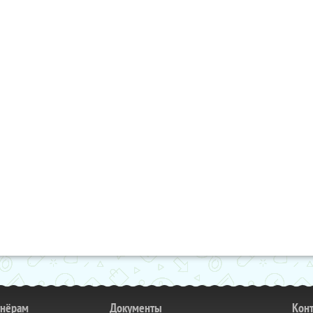
тнёрам
Документы
Кон