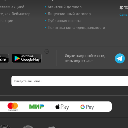
елаем акцию!
Агентский договор
spro
е, как Вебмастер
Лицензионный договор
Связ
е акции
Публичная оферта
Политика конфиденциальности
Ищите скидки поблизости,
не выходя из чата: