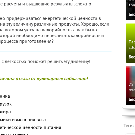
ие расчеты и выдающие результаты, сложно
тра
Бе
ано придерживаться энергетической ценности в
 на эту величину различные продукты. Хорошо, если
 на котором указана калорийность, а как быть с
оторой необходимо пересчитать калорийность и
 процесса приготовления?
Пер
«З
Бе
с легкостью поможет решить эту дилемму!
ричина отказа от кулинарных соблазнов!
25 
по
вника
Бе
рузок
 жира
мики изменения веса
Теги:
етической ценности питания