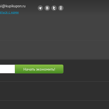
si@kupikupon.ru
аться с нами