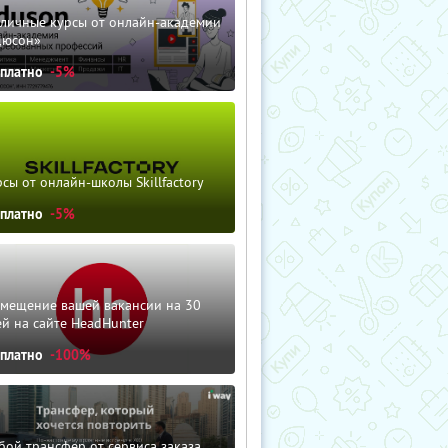
зличные курсы от онлайн-академии
дюсон»
сплатно
-5%
сы от онлайн-школы Skillfactory
сплатно
-5%
змещение вашей вакансии на 30
й на сайте HeadHunter
сплатно
-100%
ой трансфер от сервиса заказа