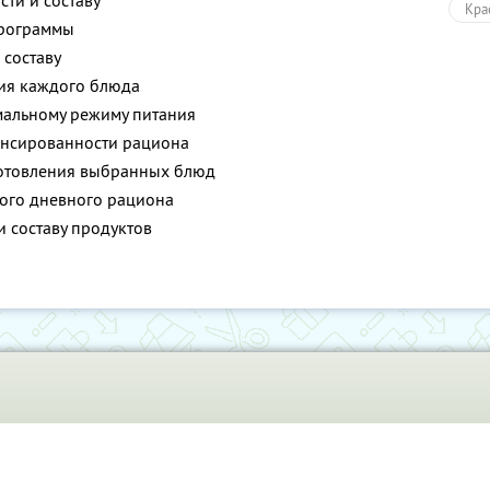
ти и составу
Кра
программы
 составу
ия каждого блюда
альному режиму питания
ансированности рациона
готовления выбранных блюд
ого дневного рациона
 составу продуктов