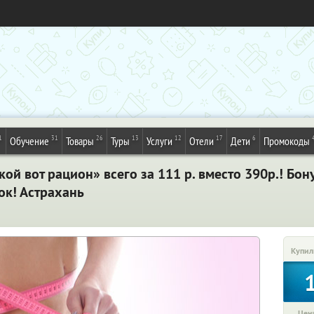
1
31
26
13
12
17
6
Обучение
Товары
Туры
Услуги
Отели
Дети
Промокоды
ой вот рацион» всего за 111 р. вместо 390р.! Бон
ок! Астрахань
Купил
Цена