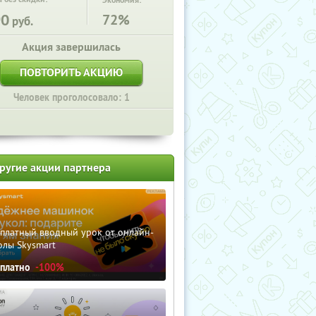
Экономия:
90
72%
руб.
Акция завершилась
ПОВТОРИТЬ АКЦИЮ
Человек проголосовало: 1
ругие акции партнера
сплатный вводный урок от онлайн-
олы Skysmart
сплатно
-100%