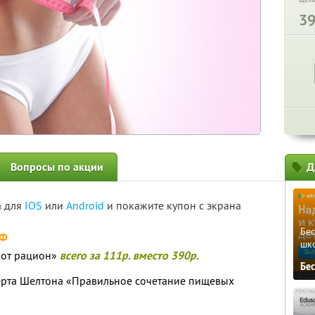
3
Вопросы по акции
Д
а для
IOS
или
Android
и покажите купон с экрана
Бе
РФ
шк
вот рацион»
всего за 111р. вместо 390р.
Бе
ерта Шелтона «Правильное сочетание пищевых