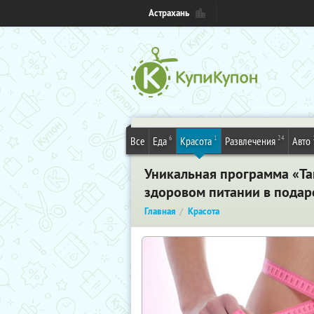
Астрахань
6
1
24
Все
Еда
Красота
Развлечения
Авто
Уникальная программа «Так
здоровом питании в подар
Главная
Красота