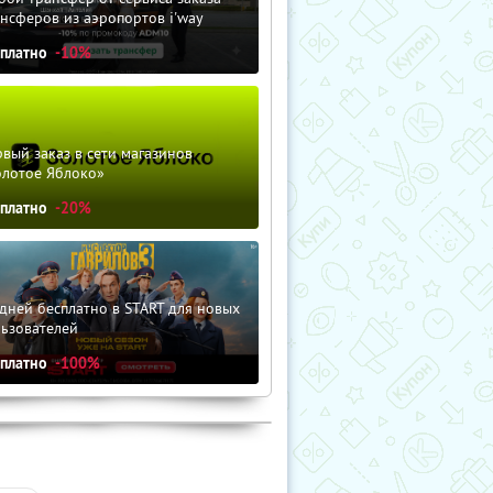
нсферов из аэропортов i'way
сплатно
-10%
вый заказ в сети магазинов
олотое Яблоко»
сплатно
-20%
дней бесплатно в START для новых
льзователей
сплатно
-100%