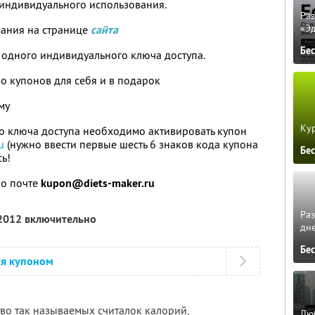
индивидуального использования.
Ра
«Э
вания на странице
сайта
Бе
 одного индивидуального ключа доступа.
о купонов для себя и в подарок
му
Кур
о ключа доступа необходимо активировать купон
u
(нужно ввести первые шесть 6 знаков кода купона
Бе
сь!
по почте
kupon@diets-maker.ru
Ра
 2012 включительно
дне
Бе
ся купоном
во так называемых считалок калорий,
Люб