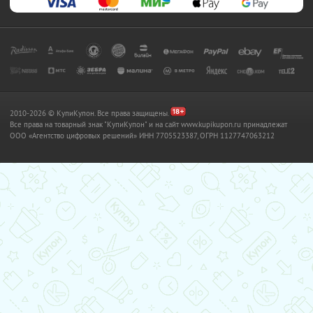
2010-2026 © КупиКупон. Все права защищены.
Все права на товарный знак "КупиКупон" и на сайт www.kupikupon.ru принадлежат
OOO «Агентство цифровых решений» ИНН 7705523387, ОГРН 1127747063212