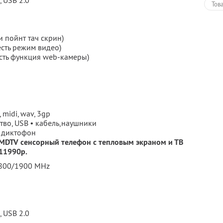
, USB 2.0
Тов
и пойнт тач скрин)
есть режим видео)
есть функция web-камеры)
midi, wav, 3gp
тво, USB • кабель,наушники
, диктофон
 MDTV сенсорный телефон с тепловым экраном и ТВ
 11990р.
1800/1900 MHz
, USB 2.0