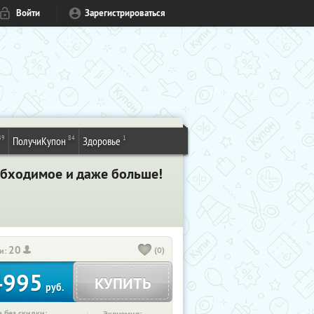
Войти
Зарегистрироваться
49
84
1
ПолучиКупон
Здоровье
обходимое и даже больше!
20
(0)
и:
4995
КУПИТЬ
руб.
 без скидки: