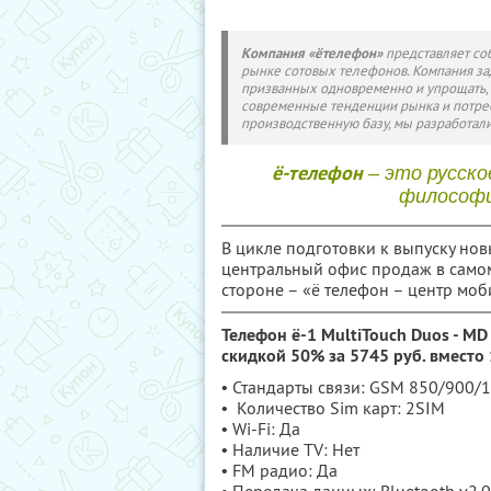
Компания «ётелефон»
представляет со
рынке сотовых телефонов. Компания за
призванных одновременно и упрощать, 
современные тенденции рынка и потреб
производственную базу, мы разработал
ё-телефон
– это русско
философи
В цикле подготовки к выпуску но
центральный офис продаж в самом
стороне – «ё телефон – центр моб
Телефон ё-1 MultiTouch Duos - M
скидкой 50% за 5745 руб. вместо
• Стандарты связи: GSM 850/900
• Количество Sim карт: 2SIM
• Wi-Fi: Да
• Наличие TV: Нет
• FM радио: Да