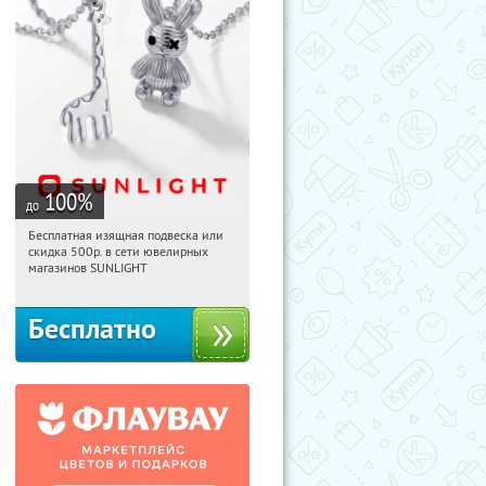
100
%
до
Бесплатная изящная подвеска или
13:32:04
Получили:
73
скидка 500р. в сети ювелирных
Россия
магазинов SUNLIGHT
Бесплатно