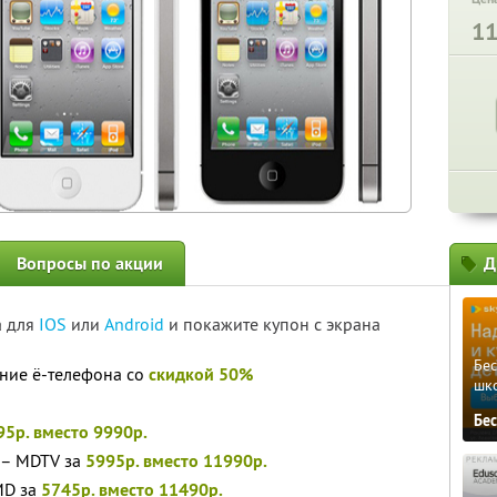
1
Вопросы по акции
Д
а для
IOS
или
Android
и покажите купон с экрана
Бе
ение ё-телефона со
скидкой 50%
шк
Бе
95р. вместо 9990р.
 – MDTV за
5995р. вместо 11990р.
MD за
5745р. вместо 11490р.