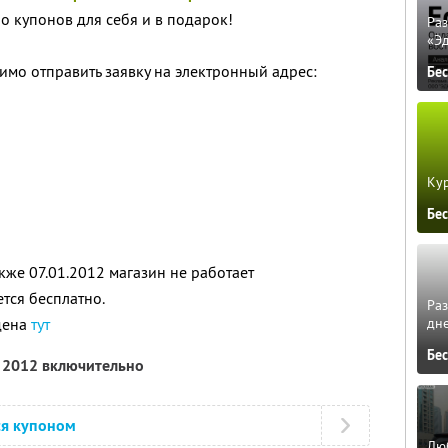
о купонов для себя и в подарок!
Ра
«Э
имо отправить заявку на электронный адрес:
Бе
Кур
Бе
акже 07.01.2012 магазин не работает
тся бесплатно.
Ра
дне
дена
тут
Бе
я 2012 включительно
ся купоном
Люб