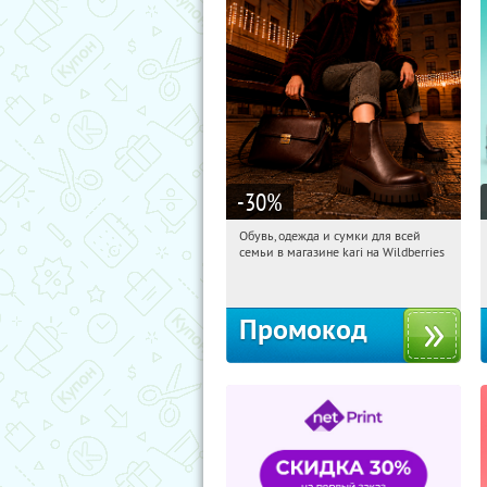
-30
%
Обувь, одежда и сумки для всей
13:32:04
Получили:
31
семьи в магазине kari на Wildberries
Россия
Промокод