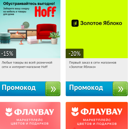
-15
%
-20
%
Любые товары во всей розничной
Первый заказ в сети магазинов
13:32:04
Получили:
83
13:32:04
Получи первым!
сети и интернет-магазине Hoff
«Золотое Яблоко»
Москва, 1-й Волоколамский проезд,
Россия
10с1
Промокод
Промокод