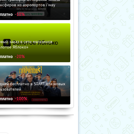
нсферов из аэропортов i'way
сплатно
-10%
вый заказ в сети магазинов
олотое Яблоко»
сплатно
-20%
дней бесплатно в START для новых
льзователей
сплатно
-100%