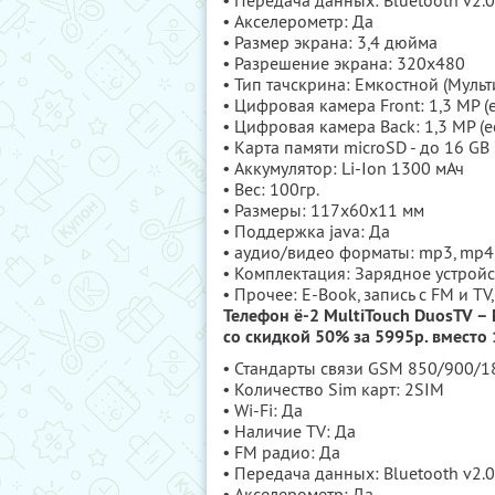
• Передача данных: Bluetooth v2.0
• Акселерометр: Да
• Размер экрана: 3,4 дюйма
• Разрешение экрана: 320x480
• Тип тачскрина: Емкостной (Мульт
• Цифровая камера Front: 1,3 MP (
• Цифровая камера Back: 1,3 MP (
• Карта памяти microSD - до 16 GB
• Аккумулятор: Li-Ion 1300 мАч
• Вес: 100гр.
• Размеры: 117х60х11 мм
• Поддержка java: Да
• аудио/видео форматы: mp3, mp4, 
• Комплектация: Зарядное устройс
• Прочее: Е-Book, запись с FM и TV
Телефон ё-2 MultiTouch DuosTV –
со скидкой 50% за 5995р. вместо
• Стандарты связи GSM 850/900/
• Количество Sim карт: 2SIM
• Wi-Fi: Да
• Наличие TV: Да
• FM радио: Да
• Передача данных: Bluetooth v2.0
• Акселерометр: Да