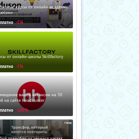
зличные курсы от онлайн-академии
дюсон»
сплатно
-5%
сы от онлайн-школы Skillfactory
сплатно
-5%
змещение вашей вакансии на 30
й на сайте HeadHunter
сплатно
-100%
ой трансфер от сервиса заказа