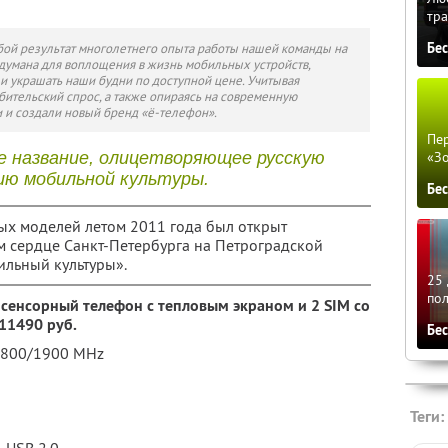
тра
Бе
бой результат многолетнего опыта работы нашей команды на
думана для воплощения в жизнь мобильных устройств,
и украшать наши будни по доступной цене. Учитывая
ительский спрос, а также опираясь на современную
и и создали новый бренд «ё-телефон».
Пер
е название, олицетворяющее русскую
«З
ю мобильной культуры.
Бе
вых моделей летом 2011 года был открыт
 сердце Санкт-Петербурга на Петроградской
ильный культуры».
25 
по
D сенсорный телефон с тепловым экраном и 2 SIM со
 11490 руб.
Бе
/1800/1900 MHz
Теги: