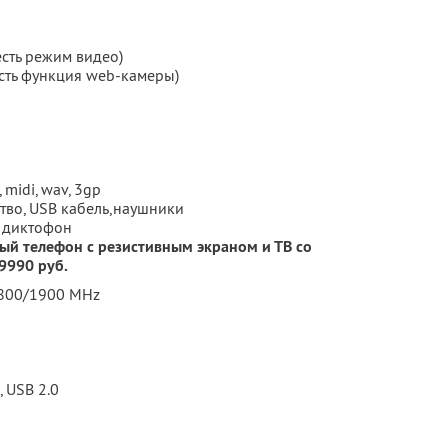
есть режим видео)
есть функция web-камеры)
midi, wav, 3gp
тво, USB кабель,наушники
, диктофон
ный телефон с резистивным экраном и ТВ со
9990 руб.
1800/1900 MHz
, USB 2.0