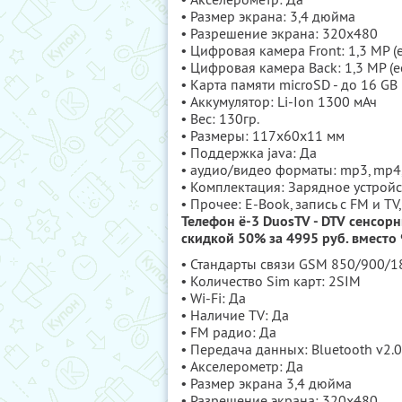
• Размер экрана: 3,4 дюйма
• Разрешение экрана: 320x480
• Цифровая камера Front: 1,3 MP (
• Цифровая камера Back: 1,3 MP (
• Карта памяти microSD - до 16 GB
• Аккумулятор: Li-Ion 1300 мАч
• Вес: 130гр.
• Размеры: 117х60х11 мм
• Поддержка java: Да
• аудио/видео форматы: mp3, mp4, 
• Комплектация: Зарядное устройс
• Прочее: Е-Book, запись с FM и TV
Телефон ё-3 DuosTV - DTV сенсор
скидкой 50% за 4995 руб. вместо 
• Стандарты связи GSM 850/900/
• Количество Sim карт: 2SIM
• Wi-Fi: Да
• Наличие TV: Да
• FM радио: Да
• Передача данных: Bluetooth v2.0
• Акселерометр: Да
• Размер экрана 3,4 дюйма
• Разрешение экрана: 320x480