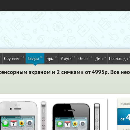
1
31
26
13
12
17
6
Обучение
Товары
Туры
Услуги
Отели
Дети
Промокоды
сенсорным экраном и 2 симками от 4995р. Все не
Купил
от
Цена