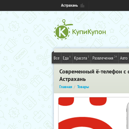
Астрахань
6
1
24
Все
Еда
Красота
Развлечения
Авто
Современный ё-телефон с 
Астрахань
Главная
Товары