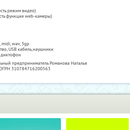
есть режим видео)
есть функция web-камеры)
midi, wav, 3gp
тво, USB кабель,наушники
, диктофон
льный предприниматель Романова Наталья
 ОГРН 310784716200563