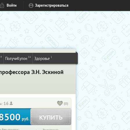
Войти
Зарегистрироваться
49
84
1
ПолучиКупон
Здоровье
профессора Э.Н. Эскиной
16
(0)
и:
8500
КУПИТЬ
руб.
 без скидки: