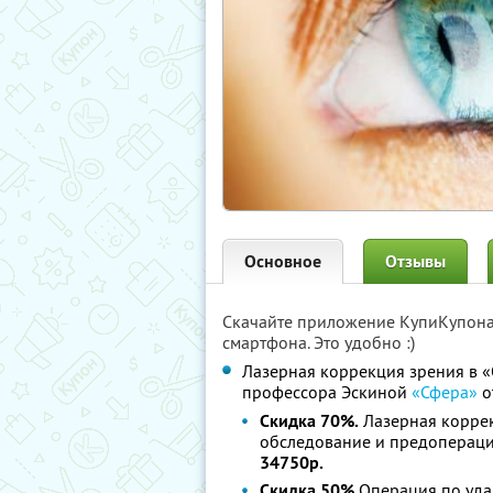
Основное
Отзывы
Скачайте приложение КупиКупон
смартфона. Это удобно :)
Лазерная коррекция зрения в 
профессора Эскиной
«Сфера»
о
Скидка 70%.
Лазерная коррек
обследование и предопераци
34750р.
Скидка 50%.
Операция по уда