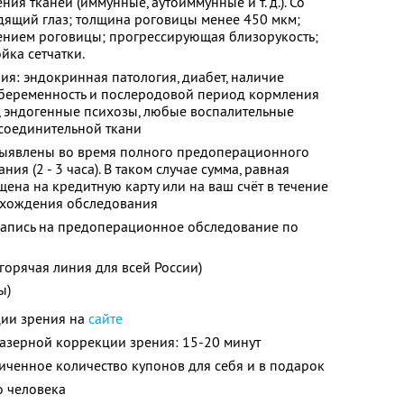
я тканей (иммунные, аутоиммунные и т. д.). Со
дящий глаз; толщина роговицы менее 450 мкм;
чением роговицы; прогрессирующая близорукость;
йка сетчатки.
я: эндокринная патология, диабет, наличие
, беременность и послеродовой период кормления
, эндогенные психозы, любые воспалительные
 соединительной ткани
выявлены во время полного предоперационного
я (2 - 3 часа). В таком случае сумма, равная
щена на кредитную карту или на ваш счёт в течение
охождения обследования
апись на предоперационное обследование по
горячая линия для всей России)
ы)
ции зрения на
сайте
азерной коррекции зрения: 15-20 минут
ченное количество купонов для себя и в подарок
о человека