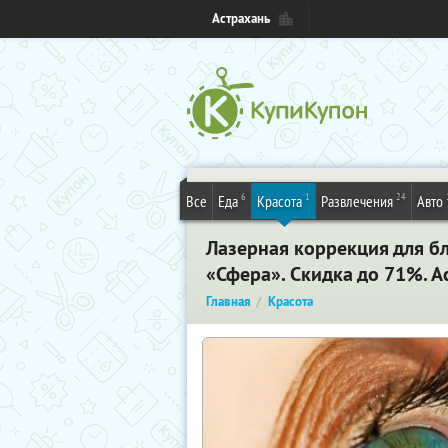
Астрахань
6
1
24
Все
Еда
Красота
Развлечения
Авто
Лазерная коррекция для б
«Сфера». Скидка до 71%. А
Главная
Красота