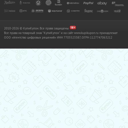
2010-2026 © КупиКупон. Все права защищены.
Все права на товарный знак "КупиКупон" и на сайт www.kupikupon.ru принадлежат
OOO «Агентство цифровых решений» ИНН 7705523387, ОГРН 1127747063212