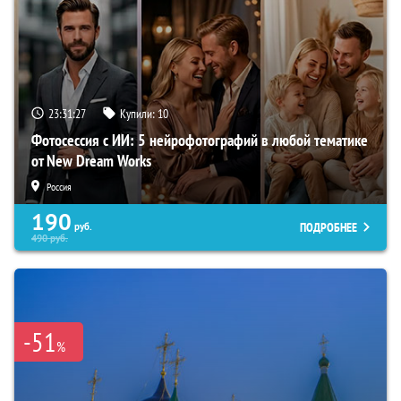
23:31:26
Купили:
10
Фотосессия с ИИ: 5 нейрофотографий в любой тематике
от New Dream Works
Россия
190
ПОДРОБНЕЕ
руб.
490
руб.
-51
%