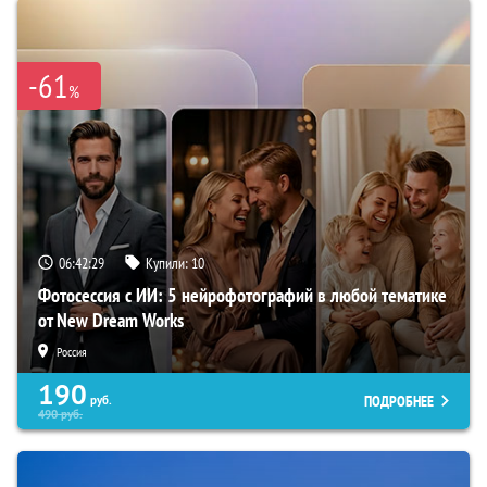
-61
%
06:42:28
Купили:
10
Фотосессия с ИИ: 5 нейрофотографий в любой тематике
от New Dream Works
Россия
190
ПОДРОБНЕЕ
руб.
490
руб.