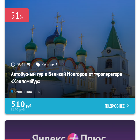
-51
%
06:42:28
Купили:
2
Автобусный тур в Великий Новгород от туроператора
«ХохломаТур»
Сенная площадь
510
ПОДРОБНЕЕ
руб.
5190
руб.