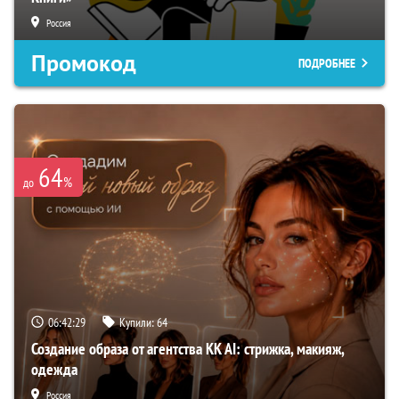
Россия
Промокод
ПОДРОБНЕЕ
64
%
до
06:42:28
Купили:
64
Создание образа от агентства KK AI: стрижка, макияж,
одежда
Россия