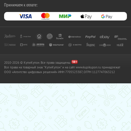
Принимаем к оплате:
2010-2026 © КупиКупон. Все права защищены.
Все права на товарный знак "КупиКупон" и на сайт www.kupikupon.ru принадлежат
OOO «Агентство цифровых решений» ИНН 7705523387, ОГРН 1127747063212