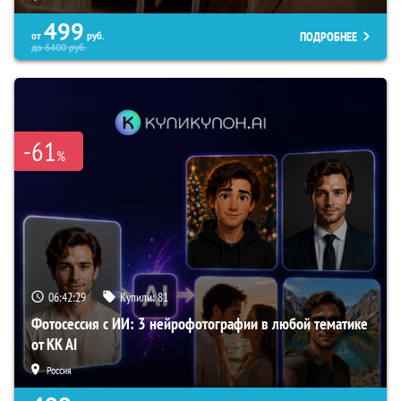
499
ПОДРОБНЕЕ
от
руб.
до
6400
руб.
-61
%
06:42:28
Купили:
81
Фотосессия с ИИ: 3 нейрофотографии в любой тематике
от KK AI
Россия