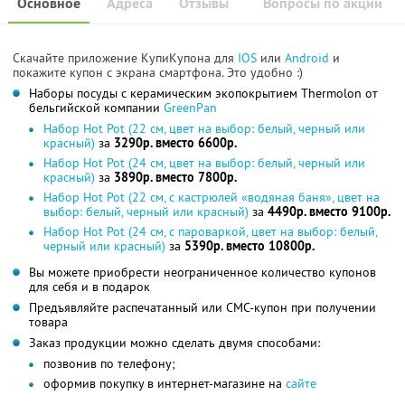
Основное
Адреса
Отзывы
Вопросы по акции
Скачайте приложение КупиКупона для
IOS
или
Android
и
покажите купон с экрана смартфона. Это удобно :)
Наборы посуды с керамическим экопокрытием Thermolon от
бельгийской компании
GreenPan
Набор Hot Pot (22 см, цвет на выбор: белый, черный или
красный)
за
3290р. вместо 6600р.
Набор Hot Pot (24 см, цвет на выбор: белый, черный или
красный)
за
3890р. вместо 7800р.
Набор Hot Pot (22 см, с кастрюлей «водяная баня», цвет на
выбор: белый, черный или красный)
за
4490р. вместо 9100р.
Набор Hot Pot (24 см, с пароваркой, цвет на выбор: белый,
черный или красный)
за
5390р. вместо 10800р.
Вы можете приобрести неограниченное количество купонов
для себя и в подарок
Предъявляйте распечатанный или СМС-купон при получении
товара
Заказ продукции можно сделать двумя способами:
позвонив по телефону;
оформив покупку в интернет-магазине на
сайте