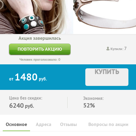
Акция завершилась
7
ПОВТОРИТЬ АКЦИЮ
Купили:
Человек проголосовало: 0
КУПИТЬ
1480
от
руб.
Цена без скидки:
Экономия:
6240
52%
руб.
Основное
Адреса
Отзывы
Вопросы по акции