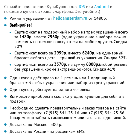
Скачайте приложение КупиКупона для
IOS
или
Android
и
покажите купон с экрана смартфона. Это удобно :)
Ремни и украшения от
helloamsterdam.ru
от 1480р.
Выбирайте!
Сертификат на подарочный набор из трех украшений всего
за
1480р.
вместо
2960р.
(одно украшение в наборе можно
поменять по желанию покупателя на любое другое). Скидка
50%
Cертификат всего за
2999р.
вместо
6240р.
на одинарный
браслет любого цвета + три любых украшения. Скидка 52%
Сертификат всего за
3570р.
на сумму
6000р.
(любой ремень
без украшений, кроме экстра-широкого). Скидка 41%
Один купон даёт право на 1 ремень или 1 ординарный
браслет + 3 любых украшения или набор из трёх украшений.
Один купон действует на одного человека
Вы можете приобрести сколько угодно купонов для себя и в
подарок
Необходимо сделать предварительный заказ товара на сайте
или по телефону: +7 (915) 344-25-16 или +7 (915) 344-25-86.
Товар можно забрать самовывозом или заказать с доставкой.
Доставка по Москве - 300 р.
Доставка по России - по расценкам EMS.