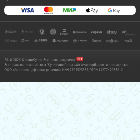
2010-2026 © КупиКупон. Все права защищены.
Все права на товарный знак "КупиКупон" и на сайт www.kupikupon.ru принадлежат
OOO «Агентство цифровых решений» ИНН 7705523387, ОГРН 1127747063212