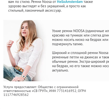
вам по стилю. Ремни Noosa от
HelloAmsterdam
также
здорово выглядят и без украшений, а просто как
стильный, лаконичный аксессуар.
Узкие ремни NOOSA (одиночные ил
красиво на туниках или слегка дли
можно носить низко на бедрах или
подчеркнуть талию.
Широкий и сплошной ремни Noosa 
ременные петли на джинсах и такж
обычные ремни. Экстра-широкий р
на бедрах, но его также можно носи
актуально.
Услуги предоставляет: Общество с ограниченной
ответственностью «СВ ГРУП»,
ИНН 7731416952
, ОГРН
1117746928562