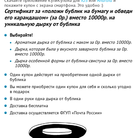
Скачайте приложение КупиКупона для
IOS
или
Android
и
покажите купон с экрана смартфона. Это удобно :)
Сертификат за «положи бублик на бумагу и обведи
его карандашом» (за 0р.) вместо 10000р. на
уникальную дырку от бублика
Выбирайте!
Ароматная дырка от бублика с маком за 0р. вместо 10000р.
Дырка, которая была у вкусного заварного бублика за 0р.
вместо 10000р.
Дырка особенной формы от бублика-свистуна за 0р. вместо
10000р.
Один купон действует на приобретение одной дырки от
бублика
Вы можете приобрести один купон для себя и сколько угодно
в подарок
В одни руки одна дырка от бублика
Доставка бесплатна
Доставка осуществляется ФГУП «Почта России»