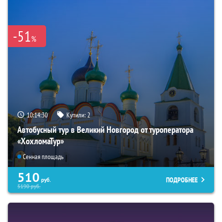
-51
%
10:14:29
Купили:
2
Автобусный тур в Великий Новгород от туроператора
«ХохломаТур»
Сенная площадь
510
ПОДРОБНЕЕ
руб.
5190
руб.