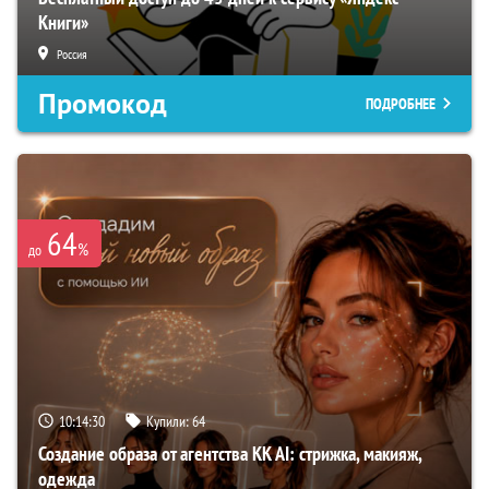
Книги»
Россия
Промокод
ПОДРОБНЕЕ
64
%
до
10:14:29
Купили:
64
Создание образа от агентства KK AI: стрижка, макияж,
одежда