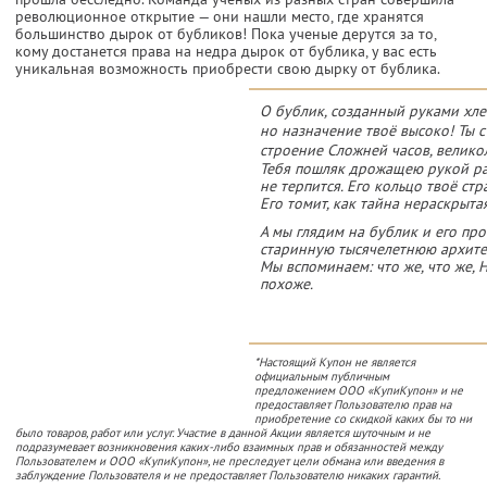
революционное открытие — они нашли место, где хранятся
большинство дырок от бубликов! Пока ученые дерутся за то,
кому достанется права на недра дырок от бублика, у вас есть
уникальная возможность приобрести свою дырку от бублика.
О бублик, созданный руками хле
но назначение твоё высоко! Ты с
строение Сложней часов, велико
Тебя пошляк дрожащею рукой раз
не терпится. Его кольцо твоё ст
Его томит, как тайна нераскрытая
А мы глядим на бублик и его про
старинную тысячелетнюю архите
Мы вспоминаем: что же, что же, Н
похоже.
*Настоящий Купон не является
официальным публичным
предложением ООО «КупиКупон» и не
предоставляет Пользователю прав на
приобретение со скидкой каких бы то ни
было товаров, работ или услуг. Участие в данной Акции является шуточным и не
подразумевает возникновения каких-либо взаимных прав и обязанностей между
Пользователем и ООО «КупиКупон», не преследует цели обмана или введения в
заблуждение Пользователя и не предоставляет Пользователю никаких гарантий.