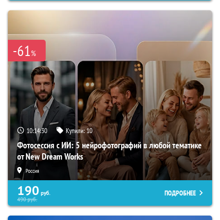
-61
%
10:14:29
Купили:
10
Фотосессия с ИИ: 5 нейрофотографий в любой тематике
от New Dream Works
Россия
190
ПОДРОБНЕЕ
руб.
490
руб.