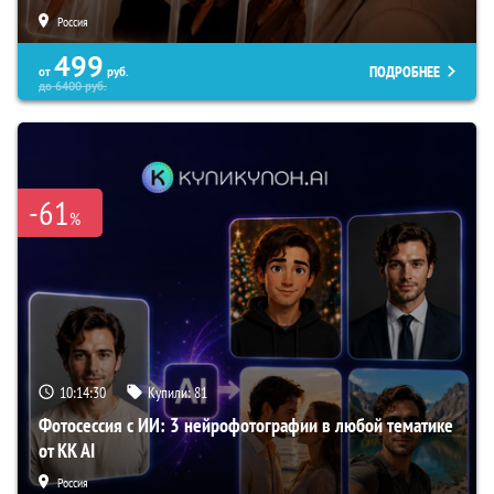
Россия
499
ПОДРОБНЕЕ
от
руб.
до
6400
руб.
-61
%
10:14:29
Купили:
81
Фотосессия с ИИ: 3 нейрофотографии в любой тематике
от KK AI
Россия