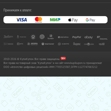
Принимаем к оплате:
2010-2026 © КупиКупон. Все права защищены.
Все права на товарный знак "КупиКупон" и на сайт www.kupikupon.ru принадлежат
OOO «Агентство цифровых решений» ИНН 7705523387, ОГРН 1127747063212