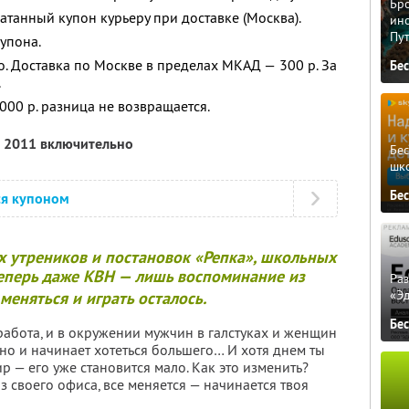
Бро
танный купон курьеру при доставке (Москва).
ино
Пу
упона.
о. Доставка по Москве в пределах МКАД — 300 р. За
Бе
.
000 р. разница не возвращается.
я 2011 включительно
Бе
шк
Бе
ся купоном
 утреников и постановок «Репка», школьных
 теперь даже КВН — лишь воспоминание из
Ра
«Э
меняться и играть осталось.
Бе
абота, и в окружении мужчин в галстуках и женщин
но и начинает хотеться большего… И хотя днем ты
р — его уже становится мало. Как это изменить?
 своего офиса, все меняется — начинается твоя