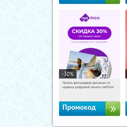
-30
%
Печать фотографий, фотокниг от
17:21:01
Получили:
4
сервиса цифровой печати netPrint
Россия
Промокод