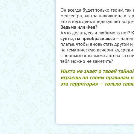
Он всегда будет только твоим, так
медсестра, завтра наложница в г
это и весь день предвкушает встре
Ведьма или Фея?
А что делать, если любимого нет?
К
суеты, ты преобразишься
— надене
платье, чтобы вновь стать другой 
на тематическую вечеринку, среди
с черными крыльями ангела за спин
тебя можно не заметить?
Никто не знает о твоей тайно
играешь по своим правилам на
эта территория — только тво