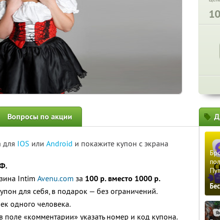
1
Вопросы по акции
Д
а для
IOS
или
Android
и покажите купон с экрана
Бро
пол
Ф.
Пу
зина Intim
Avenu.com
за
100 р. вместо 1000 р.
Бе
упон для себя, в подарок — без ограничений.
ек одного человека.
в поле «комментарии» указать номер и код купона.