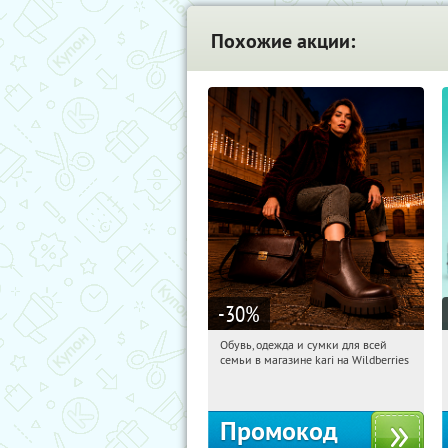
Похожие акции:
-30
%
Обувь, одежда и сумки для всей
17:21:01
Получили:
32
семьи в магазине kari на Wildberries
Россия
Промокод