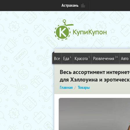
Астрахань
6
1
24
Все
Еда
Красота
Развлечения
Авто
Весь ассортимент интернет
для Хэллоуина и эротическ
Главная
Товары