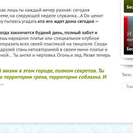
Бе
 как лишь ты каждый вечер разная: сегодня
ареме, на следующей неделе служанка…А Он ценит
чу пытаясь угадать
кто его ждет дома сегодня —
огда закончится будний день, полный забот и
25 
шь нарядное платье или специальное клубное
по
и поразить всех своей пластикой на танцполе. Сходи
Бе
 друзей стань неповторимой в своем мини-платье и
ой… Ты ангел и чертовка. Огонь и лед. Разве теперь
й жизни в этом городе, полном секретов. Ты
Теги:
 территории греха, территории соблазна. И
я…
Тов