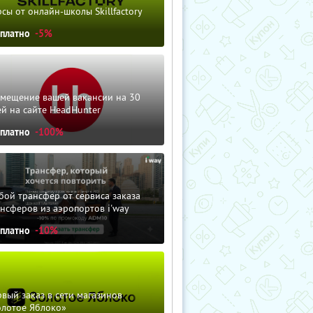
сы от онлайн-школы Skillfactory
сплатно
-5%
змещение вашей вакансии на 30
й на сайте HeadHunter
сплатно
-100%
ой трансфер от сервиса заказа
нсферов из аэропортов i'way
сплатно
-10%
вый заказ в сети магазинов
олотое Яблоко»