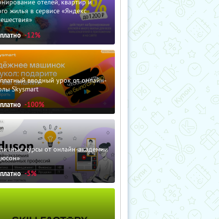
нирование отелей, квартир и
го жилья в сервисе «Яндекс
тешествия»
сплатно
-12%
сплатный вводный урок от онлайн-
олы Skysmart
сплатно
-100%
зличные курсы от онлайн-академии
дюсон»
сплатно
-5%