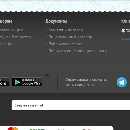
тнёрам
Документы
Кон
елаем акцию!
Агентский договор
spro
е, как Вебмастер
Лицензионный договор
Связ
е акции
Публичная оферта
Политика конфиденциальности
Ищите скидки поблизости,
не выходя из чата: