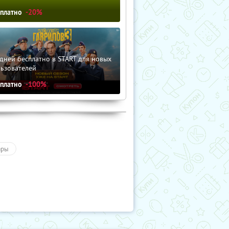
сплатно
-20%
дней бесплатно в START для новых
льзователей
сплатно
-100%
ары