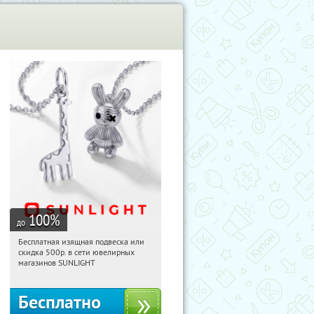
100
%
до
Бесплатная изящная подвеска или
17:21:01
Получили:
74
скидка 500р. в сети ювелирных
Россия
магазинов SUNLIGHT
Бесплатно