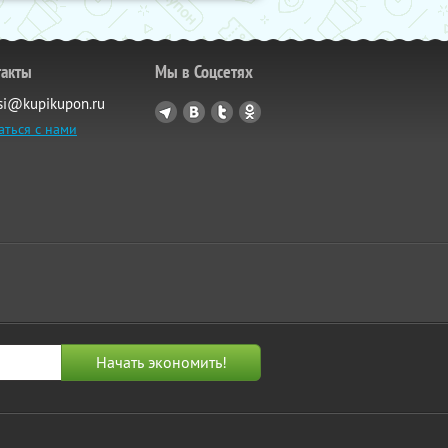
такты
Мы в Соцсетях
si@kupikupon.ru
аться с нами