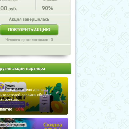
Экономия:
000
90%
руб.
Акция завершилась
ПОВТОРИТЬ АКЦИЮ
Человек проголосовало: 0
ругие акции партнера
нирование отеля для всех
ьзователей сервиса «Яндекс
тешествия»
сплатно
-10%