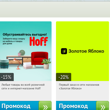
-15
%
-20
%
Любые товары во всей розничной
Первый заказ в сети магазинов
17:21:01
Получили:
83
17:21:01
Получи первым!
сети и интернет-магазине Hoff
«Золотое Яблоко»
Москва, 1-й Волоколамский проезд,
Россия
10с1
Промокод
Промокод