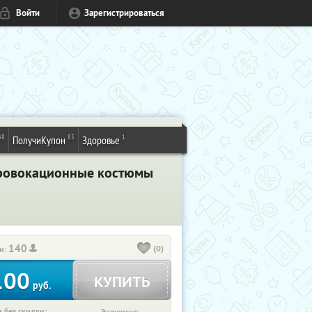
Войти
Зарегистрироваться
48
83
1
ПолучиКупон
Здоровье
овокационные костюмы
140
(0)
и:
100
КУПИТЬ
руб.
 без скидки: