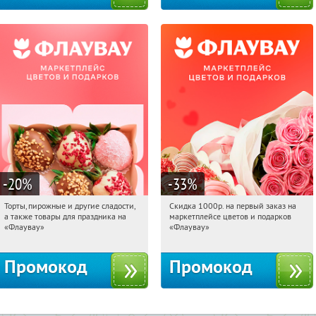
-20
%
-33
%
Торты, пирожные и другие сладости,
Скидка 1000р. на первый заказ на
17:21:01
Получили:
6
17:21:01
Получили:
18
а также товары для праздника на
маркетплейсе цветов и подарков
Россия
Россия
«Флаувау»
«Флаувау»
Промокод
Промокод