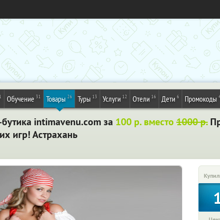
1
31
26
13
12
16
6
Обучение
Товары
Туры
Услуги
Отели
Дети
Промокоды
-бутика intimavenu.com за
100 р. вместо
1000 р.
Пр
их игр! Астрахань
Купил
Цена