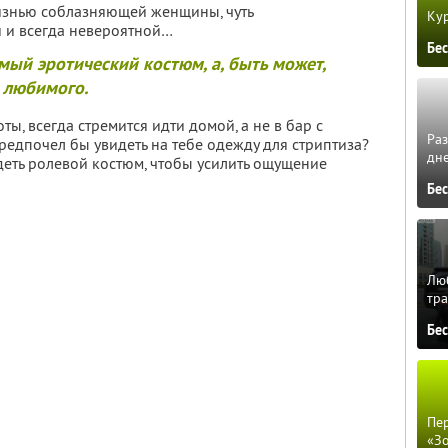
изнью соблазняющей женщины, чуть
Кур
 и всегда невероятной…
Бе
ый эротический костюм, а, быть может,
 любимого.
оты, всегда стремится идти домой, а не в бар с
Ра
предпочел бы увидеть на тебе одежду для стриптиза?
дне
адеть ролевой костюм, чтобы усилить ощущение
Бе
Люб
тра
Бе
Пер
«З