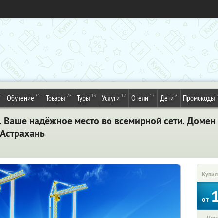
1
31
26
13
12
17
6
Обучение
Товары
Туры
Услуги
Отели
Дети
Промокоды
ru. Ваше надёжное место во всемирной сети. Домен
 Астрахань
Купил
от
Цена