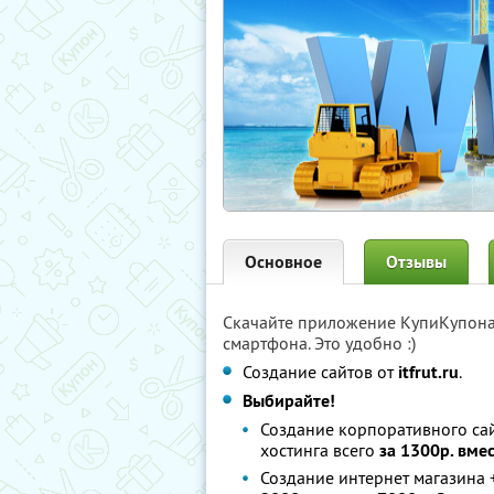
Основное
Отзывы
Скачайте приложение КупиКупон
смартфона. Это удобно :)
Создание сайтов от
itfrut.ru
.
Выбирайте!
Создание корпоративного сайт
хостинга всего
за 1300р. вме
Создание интернет магазина +