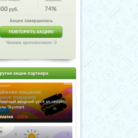
Экономия:
000
74%
руб.
Акция завершилась
ПОВТОРИТЬ АКЦИЮ
Человек проголосовало: 0
ругие акции партнера
сплатный вводный урок от онлайн-
олы Skysmart
сплатно
-100%