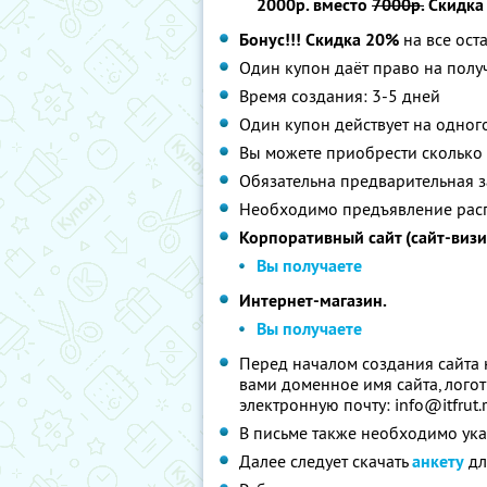
2000р. вместо
7000р.
Скидка
Бонус!!!
Скидка 20%
на все ост
Один купон даёт право на полу
Время создания: 3-5 дней
Один купон действует на одног
Вы можете приобрести сколько 
Обязательна предварительная з
Необходимо предъявление расп
Корпоративный сайт (сайт-визи
Вы получаете
Интернет-магазин.
Вы получаете
Перед началом создания сайта
вами доменное имя сайта, логот
электронную почту: info@itfrut.
В письме также необходимо ука
Далее следует скачать
анкету
дл