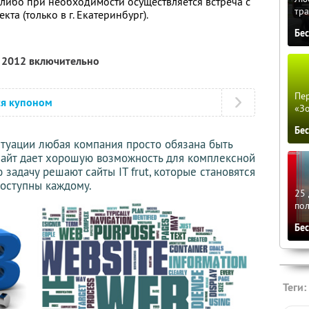
 либо при необходимости осуществляется встреча с
тра
та (только в г. Екатеринбург).
Бе
я 2012 включительно
Пер
ся купоном
«З
Бе
туации любая компания просто обязана быть
 Сайт дает хорошую возможность для комплексной
задачу решают сайты IT frut, которые становятся
оступны каждому.
25 
по
Бе
Теги: