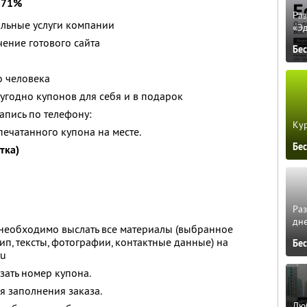
 71%
Ра
альные услуги компании
«Э
чение готового сайта
Бе
о человека
угодно купонов для себя и в подарок
апись по телефону:
Кур
ечатанного купона на месте.
Бе
тка)
Ра
дне
 необходимо выслать все материалы (выбранное
ип, тексты, фотографии, контактные данные) на
Бе
ru
зать номер купона.
я заполнения заказа.
Люб