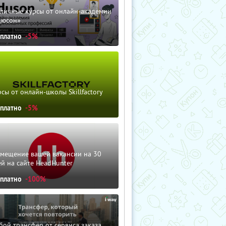
зличные курсы от онлайн-академии
дюсон»
сплатно
-5%
сы от онлайн-школы Skillfactory
сплатно
-5%
змещение вашей вакансии на 30
й на сайте HeadHunter
сплатно
-100%
ой трансфер от сервиса заказа