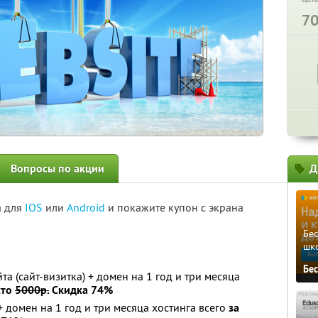
7
Вопросы по акции
Д
а для
IOS
или
Android
и покажите купон с экрана
Бе
шк
Бе
а (сайт-визитка) + домен на 1 год и три месяца
сто
5000р.
Скидка 74%
 домен на 1 год и три месяца хостинга всего
за