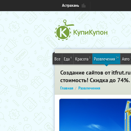
Астрахань
6
1
24
Все
Еда
Красота
Развлечения
Авто
Создание сайтов от itfrut.
стоимость! Скидка до 74%.
Главная
Развлечения