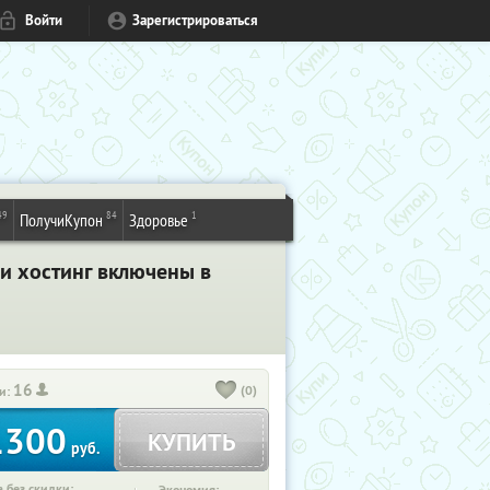
Войти
Зарегистрироваться
49
84
1
ПолучиКупон
Здоровье
 и хостинг включены в
16
(0)
и:
1300
КУПИТЬ
руб.
 без скидки: