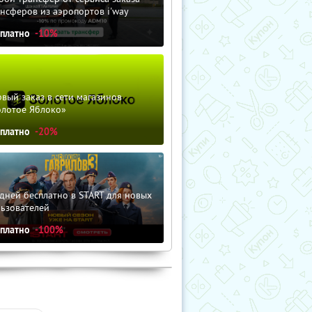
нсферов из аэропортов i'way
сплатно
-10%
вый заказ в сети магазинов
олотое Яблоко»
сплатно
-20%
дней бесплатно в START для новых
льзователей
сплатно
-100%