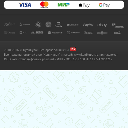
2010-2026 © КупиКупон. Все права защищены.
Все права на товарный знак "КупиКупон" и на сайт www.kupikupon.ru принадлежат
OOO «Агентство цифровых решений» ИНН 7705523387, ОГРН 1127747063212