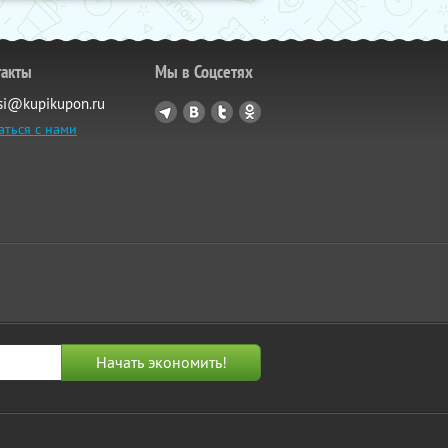
такты
Мы в Соцсетях
si@kupikupon.ru
аться с нами