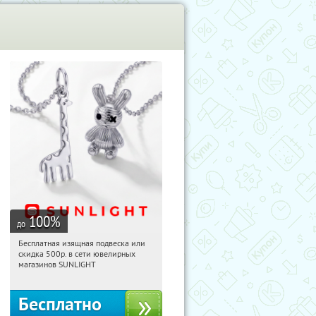
100
%
до
Бесплатная изящная подвеска или
08:04:05
Получили:
74
скидка 500р. в сети ювелирных
Россия
магазинов SUNLIGHT
Бесплатно