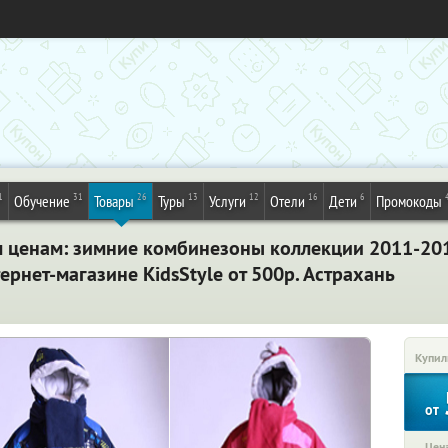
1
31
26
13
12
16
6
Обучение
Товары
Туры
Услуги
Отели
Дети
Промокоды
м ценам: зимние комбинезоны коллекции 2011-201
нтернет-магазине KidsStyle от 500р. Астрахань
Купил
от
Цена