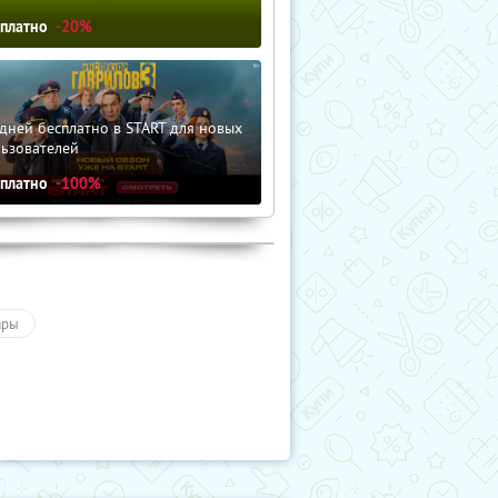
сплатно
-20%
дней бесплатно в START для новых
льзователей
сплатно
-100%
ары