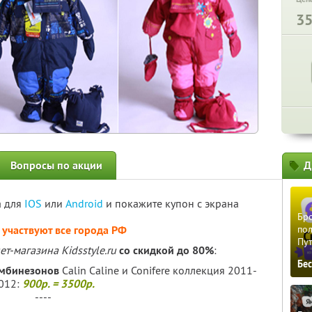
3
Вопросы по акции
Д
а для
IOS
или
Android
и покажите купон с экрана
Бро
 участвуют все города РФ
пол
Пу
т-магазина Kidsstyle.ru
со скидкой до 80%
:
Бе
мбинезонов
Calin Caline и Conifere коллекция 2011-
012:
900р. = 3500р.
----