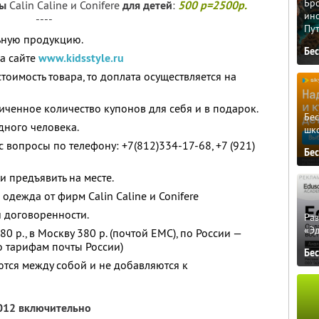
Бро
ы
Calin Caline и Conifere
для детей
:
500 р=2500р.
ино
----
Пу
ьную продукцию.
Бе
на сайте
www.kidsstyle.ru
тоимость товара, то доплата осуществляется на
ченное количество купонов для себя и в подарок.
Бе
дного человека.
шк
 вопросы по телефону: +7(812)334-17-68, +7 (921)
Бе
и предъявить на месте.
одежда от фирм Calin Caline и Conifere
 договоренности.
Ра
«Э
0 р., в Москву 380 р. (почтой ЕМС), по России —
о тарифам почты России)
Бе
тся между собой и не добавляются к
2012 включительно