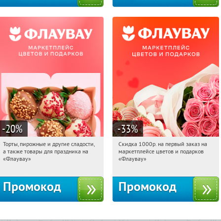
-20
%
-33
%
Торты, пирожные и другие сладости,
Скидка 1000р. на первый заказ на
08:04:05
Получили:
6
08:04:05
Получили:
18
а также товары для праздника на
маркетплейсе цветов и подарков
Россия
Россия
«Флаувау»
«Флаувау»
Промокод
Промокод