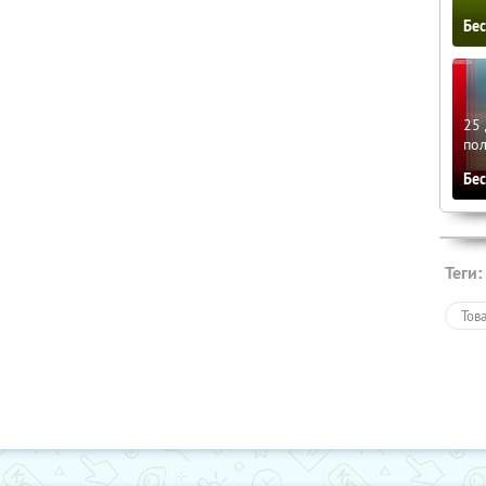
Бе
25 
по
Бе
Теги:
Тов