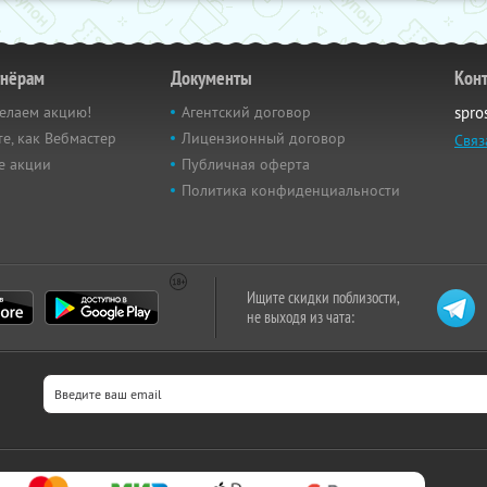
тнёрам
Документы
Кон
елаем акцию!
Агентский договор
spro
е, как Вебмастер
Лицензионный договор
Связ
е акции
Публичная оферта
Политика конфиденциальности
Ищите скидки поблизости,
не выходя из чата: