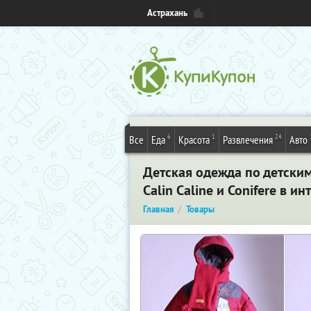
Астрахань
6
1
24
Все
Еда
Красота
Развлечения
Авто
Детская одежда по детски
Calin Caline и Conifere в и
Главная
Товары