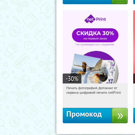
-30
%
Печать фотографий, фотокниг от
08:04:05
Получили:
4
сервиса цифровой печати netPrint
Россия
Промокод