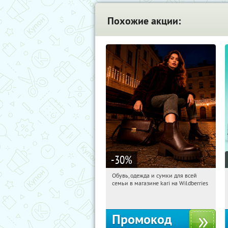
Похожие акции:
-30
%
Обувь, одежда и сумки для всей
08:04:05
Получили:
32
семьи в магазине kari на Wildberries
Россия
Промокод