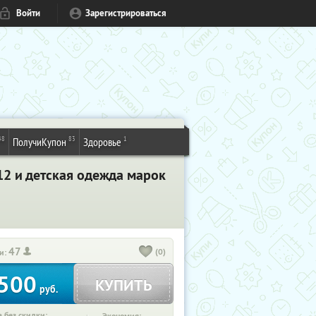
Войти
Зарегистрироваться
48
83
1
ПолучиКупон
Здоровье
2 и детская одежда марок
47
(0)
и:
500
КУПИТЬ
руб.
 без скидки: