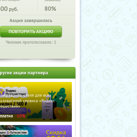
Экономия:
500
80%
руб.
Акция завершилась
ПОВТОРИТЬ АКЦИЮ
Человек проголосовало: 1
ругие акции партнера
нирование отеля для всех
ьзователей сервиса «Яндекс
тешествия»
сплатно
-10%