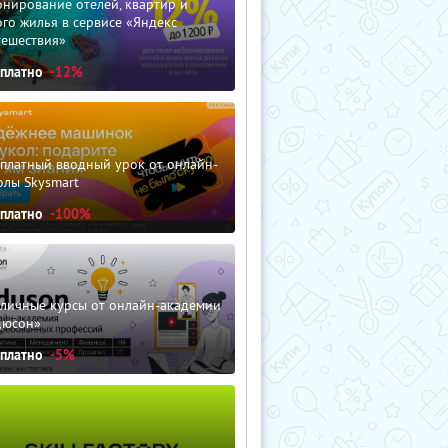
нирование отелей, квартир и
го жилья в сервисе «Яндекс
тешествия»
сплатно
-12%
сплатный вводный урок от онлайн-
олы Skysmart
сплатно
-100%
зличные курсы от онлайн-академии
дюсон»
сплатно
-5%