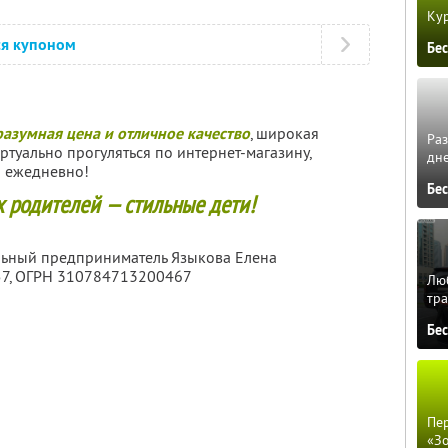
Кур
ся купоном
Бе
разумная цена и отличное качество
, широкая
Ра
ртуально прогуляться по интернет-магазину,
дне
и ежедневно!
Бе
х родителей — стильные дети!
льный предприниматель Языкова Елена
57
, ОГРН 310784713200467
Люб
тра
Бе
Пер
«З