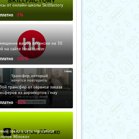
сы от онлайн-школы Skillfactory
сплатно
-5%
змещение вашей вакансии на 30
й на сайте HeadHunter
сплатно
-100%
ой трансфер от сервиса заказа
нсферов из аэропортов i'way
сплатно
-10%
вый заказ в сети магазинов
олотое Яблоко»