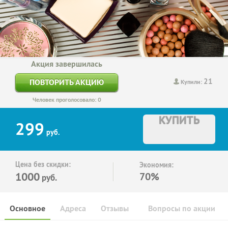
Акция завершилась
21
ПОВТОРИТЬ АКЦИЮ
Купили:
Человек проголосовало: 0
КУПИТЬ
299
руб.
Цена без скидки:
Экономия:
1000
70%
руб.
Основное
Адреса
Отзывы
Вопросы по акции