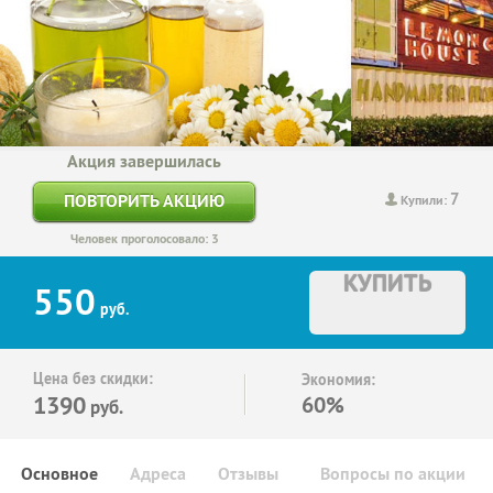
Акция завершилась
7
ПОВТОРИТЬ АКЦИЮ
Купили:
Человек проголосовало: 3
КУПИТЬ
550
руб.
Цена без скидки:
Экономия:
1390
60%
руб.
Основное
Адреса
Отзывы
Вопросы по акции