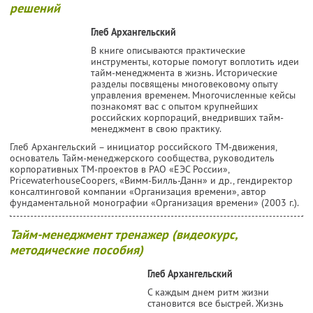
решений
Глеб Архангельский
В книге описываются практические
инструменты, которые помогут воплотить идеи
тайм-менеджмента в жизнь. Исторические
разделы посвящены многовековому опыту
управления временем. Многочисленные кейсы
познакомят вас с опытом крупнейших
российских корпораций, внедривших тайм-
менеджмент в свою практику.
Глеб Архангельский – инициатор российского ТМ-движения,
основатель Тайм-менеджерского сообщества, руководитель
корпоративных ТМ-проектов в РАО «ЕЭС России»,
PricewaterhouseCoopers, «Вимм-Билль-Данн» и др., гендиректор
консалтинговой компании «Организация времени», автор
фундаментальной монографии «Организация времени» (2003 г.).
Тайм-менеджмент тренажер (видеокурс,
методические пособия)
Глеб Архангельский
С каждым днем ритм жизни
становится все быстрей. Жизнь