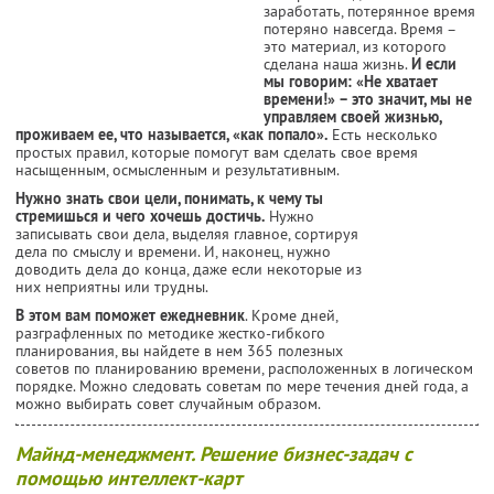
заработать, потерянное время
потеряно навсегда. Время –
это материал, из которого
сделана наша жизнь.
И если
мы говорим: «Не хватает
времени!» – это значит, мы не
управляем своей жизнью,
проживаем ее, что называется, «как попало».
Есть несколько
простых правил, которые помогут вам сделать свое время
насыщенным, осмысленным и результативным.
Нужно знать свои цели, понимать, к чему ты
стремишься и чего хочешь достичь.
Нужно
записывать свои дела, выделяя главное, сортируя
дела по смыслу и времени. И, наконец, нужно
доводить дела до конца, даже если некоторые из
них неприятны или трудны.
В этом вам поможет ежедневник
. Кроме дней,
разграфленных по методике жестко-гибкого
планирования, вы найдете в нем 365 полезных
советов по планированию времени, расположенных в логическом
порядке. Можно следовать советам по мере течения дней года, а
можно выбирать совет случайным образом.
Майнд-менеджмент. Решение бизнес-задач с
помощью интеллект-карт