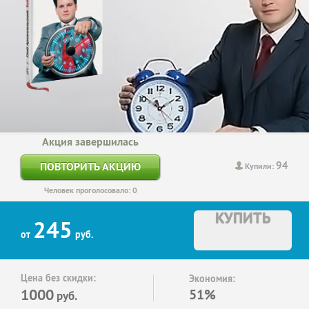
Акция завершилась
94
ПОВТОРИТЬ АКЦИЮ
Купили:
Человек проголосовало: 0
КУПИТЬ
245
от
руб.
Цена без скидки:
Экономия:
1000
51%
руб.