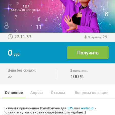
29
:
:
Получили:
0
руб.
Цена без скидки:
Экономия:
∞
100
%
Основное
Адреса
Отзывы
Вопросы по акции
Скачайте приложение КупиКупона для
IOS
или
Android
и
покажите купон с экрана смартфона. Это удобно :)