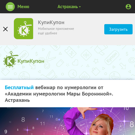
Меню
Астрахань
КупиКупон
Мобильное приложение
Загрузить
ещё удобнее
Бесплатный
вебинар по нумерологии от
«Академии нумерологии Мары Борониной».
Астрахань