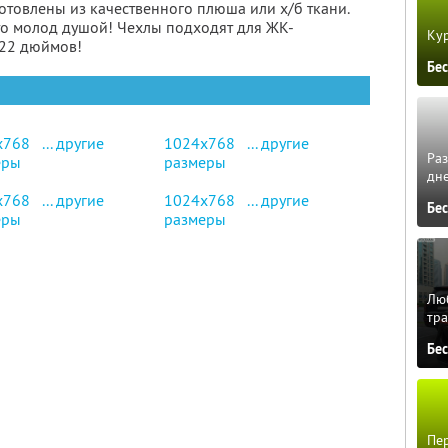
готовлены из качественного плюша или х/б ткани.
кто молод душой! Чехлы подходят для ЖК-
Кур
 22 дюймов!
Бе
x768
... другие
1024x768
... другие
Ра
еры
размеры
дне
x768
... другие
1024x768
... другие
Бе
еры
размеры
Люб
тра
Бе
Пер