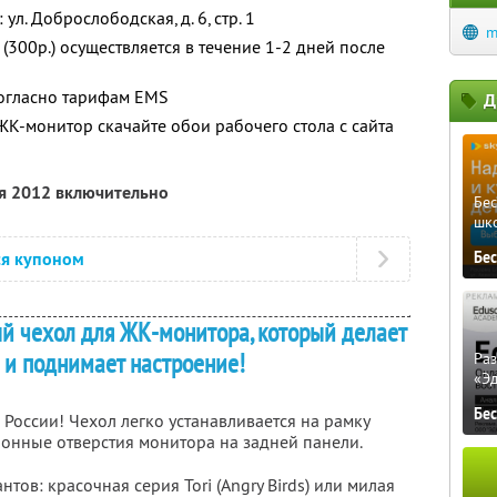
л. Доброслободская, д. 6, стр. 1
m
(300р.) осуществляется в течение 1-2 дней после
согласно тарифам EMS
Д
К-монитор скачайте обои рабочего стола с сайта
ря 2012 включительно
Бе
шк
ся купоном
Бе
ый чехол для ЖК-монитора, который делает
 и поднимает настроение!
Ра
«Э
Бе
 России! Чехол легко устанавливается на рамку
ионные отверстия монитора на задней панели.
тов: красочная серия Tori (Angry Birds) или милая