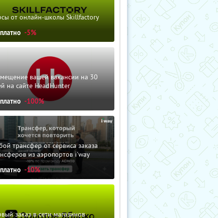
сы от онлайн-школы Skillfactory
сплатно
-5%
змещение вашей вакансии на 30
й на сайте HeadHunter
сплатно
-100%
ой трансфер от сервиса заказа
нсферов из аэропортов i'way
сплатно
-10%
вый заказ в сети магазинов