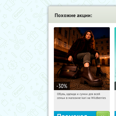
Похожие акции:
-30
%
Обувь, одежда и сумки для всей
17:02:45
Получили:
30
семьи в магазине kari на Wildberries
Россия