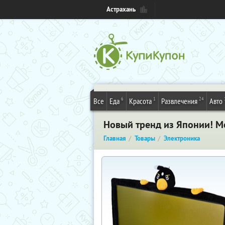
Астрахань
6
1
24
Все
Еда
Красота
Развлечения
Авто
Новый тренд из Японии! М
Главная
Товары
Электроника