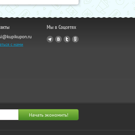
такты
Мы в Соцсетях
si@kupikupon.ru
аться с нами