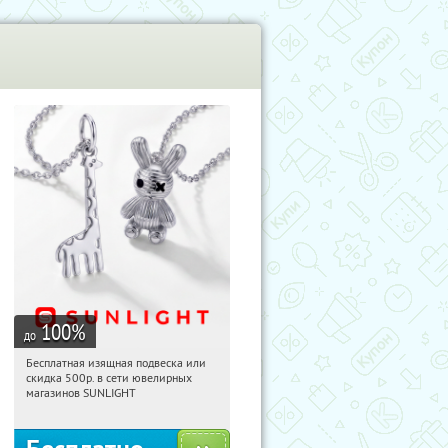
100
%
до
Бесплатная изящная подвеска или
17:02:45
Получили:
73
скидка 500р. в сети ювелирных
Россия
магазинов SUNLIGHT