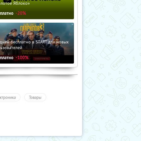
олотое Яблоко»
сплатно
-20%
дней бесплатно в START для новых
льзователей
сплатно
-100%
ктроника
Товары