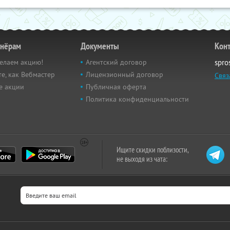
тнёрам
Документы
Кон
елаем акцию!
Агентский договор
spro
е, как Вебмастер
Лицензионный договор
Связ
е акции
Публичная оферта
Политика конфиденциальности
Ищите скидки поблизости,
не выходя из чата: