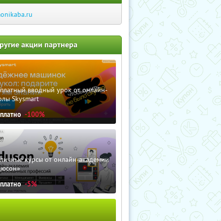
onikaba.ru
ругие акции партнера
сплатный вводный урок от онлайн-
олы Skysmart
сплатно
-100%
зличные курсы от онлайн-академии
дюсон»
сплатно
-5%