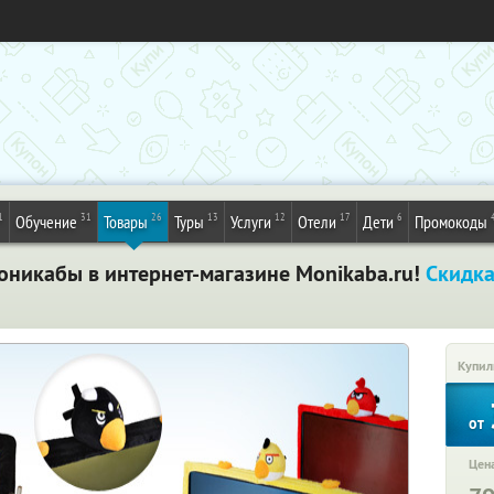
1
31
26
13
12
17
6
Обучение
Товары
Туры
Услуги
Отели
Дети
Промокоды
оникабы в интернет-магазине Monikaba.ru!
Скидка
Купил
от
Цена