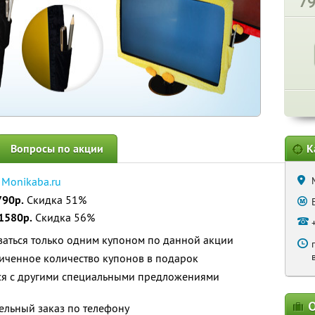
7
Вопросы по акции
К
е
Monikaba.ru
790р.
Скидка 51%
1580р.
Скидка 56%
ваться только одним купоном по данной акции
иченное количество купонов в подарок
тся с другими специальными предложениями
О
ельный заказ по телефону