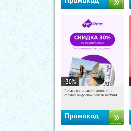
Промокод
-30
%
Печать фотографий, фотокниг от
17:02:45
Получили:
4
сервиса цифровой печати netPrint
Россия
Промокод