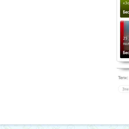
«З
Бе
25 
по
Бе
Теги:
Эле