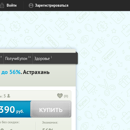
Войти
Зарегистрироваться
49
84
1
ПолучиКупон
Здоровье
 до 56%
. Астрахань
5
(0)
и:
390
КУПИТЬ
руб.
 без скидки:
Экономия: