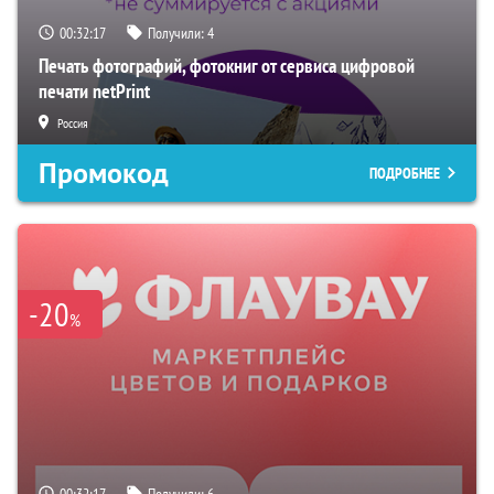
00:32:16
Получили:
4
Печать фотографий, фотокниг от сервиса цифровой
печати netPrint
Россия
Промокод
ПОДРОБНЕЕ
-20
%
00:32:16
Получили:
6