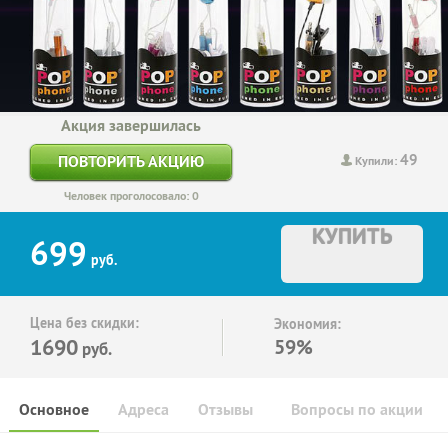
Акция завершилась
49
ПОВТОРИТЬ АКЦИЮ
Купили:
Человек проголосовало: 0
КУПИТЬ
699
руб.
Цена без скидки:
Экономия:
1690
59%
руб.
Основное
Адреса
Отзывы
Вопросы по акции