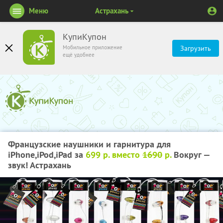
Меню
Астрахань
КупиКупон
Мобильное приложение
Загрузить
ещё удобнее
Французские наушники и гарнитура для
iPhone,iPod,iPad за
699 р. вместо
1690
р.
Вокруг —
звук! Астрахань