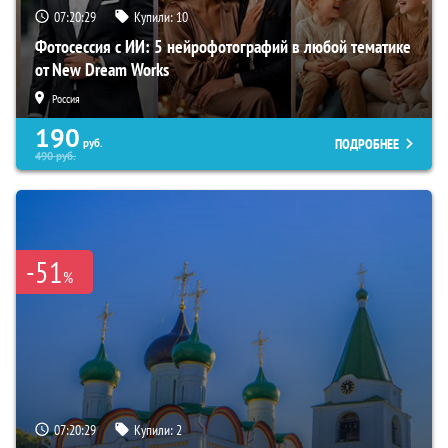
07:20:28
Купили:
10
Фотосессия с ИИ: 5 нейрофотографий в любой тематике
от New Dream Works
Россия
190
ПОДРОБНЕЕ
руб.
490
руб.
-51
%
07:20:28
Купили:
2