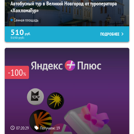
Автобусный тур в Великий Новгород от туроператора
«ХохломаТур»
Сенная площадь
510
ПОДРОБНЕЕ
руб.
5190
руб.
-100
%
07:20:28
Получили:
19