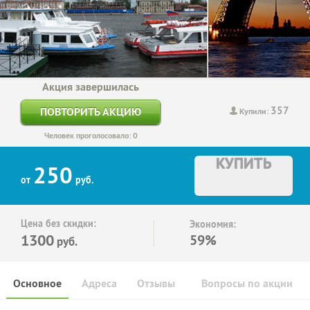
Акция завершилась
357
ПОВТОРИТЬ АКЦИЮ
Купили:
Человек проголосовало: 0
КУПИТЬ
250
от
руб.
Цена без скидки:
Экономия:
1300
59%
руб.
Основное
Адреса
Отзывы
Вопросы по акции