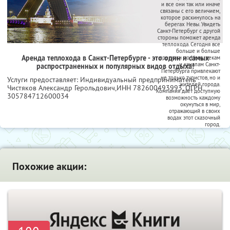
и все они так или иначе
связаны с его величием,
которое раскинулось на
берегах Невы. Увидеть
Санкт-Петербург с другой
стороны поможет аренда
теплохода. Сегодня все
больше и больше
Аренда теплохода в Санкт-Петербурге - это один и самых
прогулки по Неве, рекам
и каналам Санкт-
распространенных и популярных видов отдыха!
Петербурга привлекают
не только туристов, но и
Услуги предоставляет: Индивидуальный предприниматель
жителей города.
Чистяков Александр Герольдович,
ИНН 782600493993
, ОГРН
Компания дает доступную
305784712600034
возможность каждому
окунуться в мир,
отражающий в своих
водах этот сказочный
город.
Похожие акции: