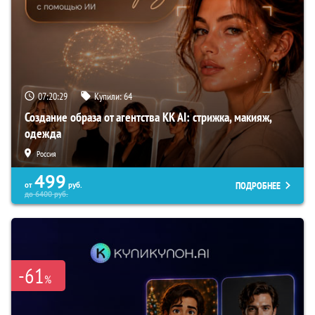
07:20:28
Купили:
64
Создание образа от агентства KK AI: стрижка, макияж,
одежда
Россия
499
ПОДРОБНЕЕ
от
руб.
до
6400
руб.
-61
%