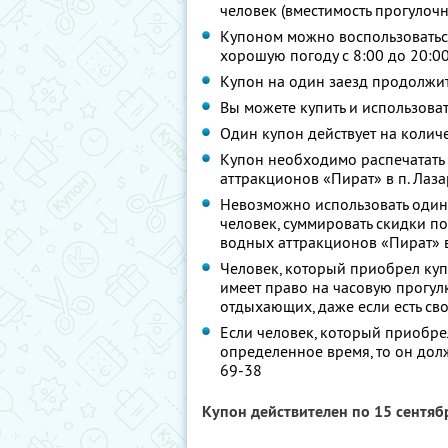
человек (вместимость прогулочн
Купоном можно воспользоватьс
хорошую погоду с 8:00 до 20:0
Купон на один заезд продолжит
Вы можете купить и использоват
Один купон действует на количе
Купон необходимо распечатать
аттракционов «Пират» в п. Лаз
Невозможно использовать один
человек, суммировать скидки п
водных аттракционов «Пират» в
Человек, который приобрел куп
имеет право на часовую прогул
отдыхающих, даже если есть св
Если человек, который приобрел
определенное время, то он долж
69-38
Купон действителен по 15 сентя