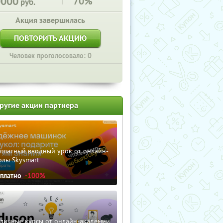
0000
70%
руб.
Акция завершилась
ПОВТОРИТЬ АКЦИЮ
Человек проголосовало: 0
ругие акции партнера
сплатный вводный урок от онлайн-
олы Skysmart
сплатно
-100%
зличные курсы от онлайн-академии