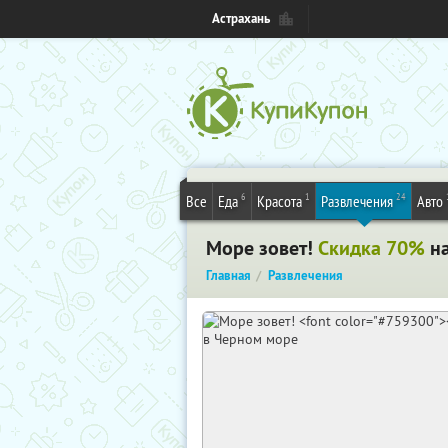
Астрахань
6
1
24
Все
Еда
Красота
Развлечения
Авто
Море зовет!
Скидка 70%
на
Главная
Развлечения