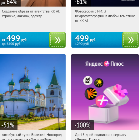
64
%
-61
%
до
Создание образа от агентства KK AI:
Фотосессия с ИИ: 3
09:21:45
Купили:
64
09:21:45
Купили:
81
стрижка, макияж, одежда
нейрофотографии в любой тематике
Россия
Россия
от KK AI
499
499
от
руб.
руб.
до
6400
руб.
1290
руб.
-51
%
-100
%
Автобусный тур в Великий Новгород
До 45 дней подписки к сервису
09:21:45
Купили:
2
09:21:45
Получили:
19
от туроператора «ХохломаТур»
«Яндекс Плюс»