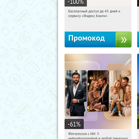
-100
%
Бесплатный доступ до 45 дней к
09:21:45
Получи первым!
сервису «Яндекс Книги»
Россия
Промокод
-61
%
Фотосессия с ИИ: 5
09:21:45
Купили:
9
нейрофотографий в любой тематике