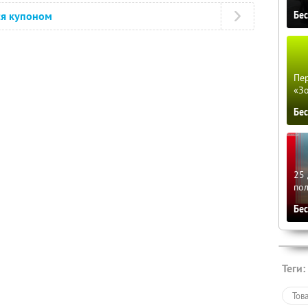
Бе
ся купоном
Пер
«З
Бе
25 
по
Бе
Теги:
Тов