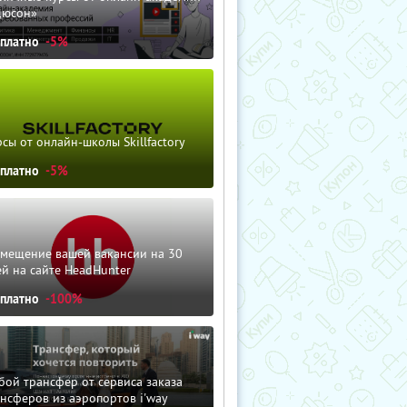
дюсон»
сплатно
-5%
сы от онлайн-школы Skillfactory
сплатно
-5%
змещение вашей вакансии на 30
й на сайте HeadHunter
сплатно
-100%
ой трансфер от сервиса заказа
нсферов из аэропортов i'way