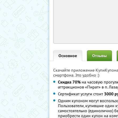
Основное
Отзывы
Скачайте приложение КупиКупон
смартфона. Это удобно :)
Скидка 70%
на часовую прогулк
аттракционов «Пират» в п. Лаз
Сертификат услуги стоит
3000 р
Одним купоном могут воспользов
Пользователи, купившие один ку
самостоятельно (единолично) б
приобрести один купон на ком