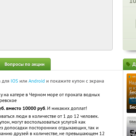
1
Вопросы по акции
Д
а для
IOS
или
Android
и покажите купон с экрана
Бе
у на катере в Черном море от проката водных
шк
аревское
Бе
уб. вместо 10000 руб
. И никаких доплат!
аться люди в количестве от 1 до 12 человек.
пон, могут воспользоваться услугой как
ез допосадки посторонних отдыхающих, так и
панию друзей в количестве, не превышающем 12
Ра