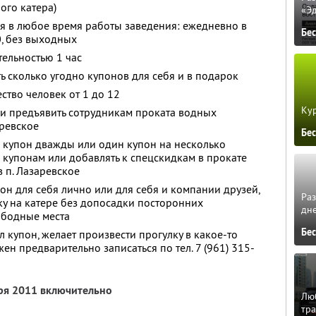
ого катера)
«Э
я в любое время работы заведения: ежедневно в
Бе
0, без выходных
ельностью 1 час
ь сколько угодно купонов для себя и в подарок
ство человек от 1 до 12
Кур
 и предъявить сотрудникам проката водных
аревское
Бе
 купон дважды или один купон на несколько
о купонам или добавлять к спецскидкам в прокате
 п. Лазаревское
он для себя лично или для себя и компании друзей,
Ра
ку на катере без допосадки посторонних
дне
ободные места
Бе
 купон, желает произвести прогулку в какое-то
ен предварительно записаться по тел. 7 (961) 315-
бря 2011 включительно
Люб
тра