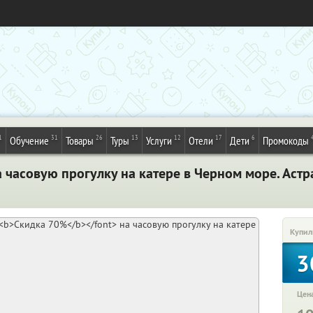
1
31
26
13
12
17
6
Обучение
Товары
Туры
Услуги
Отели
Дети
Промокоды
 часовую прогулку на катере в Черном море. Астр
Купил
3
Цена