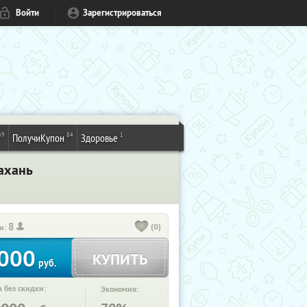
Войти
Зарегистрироваться
49
84
1
ПолучиКупон
Здоровье
ахань
8
(0)
и:
000
КУПИТЬ
руб.
 без скидки:
Экономия: