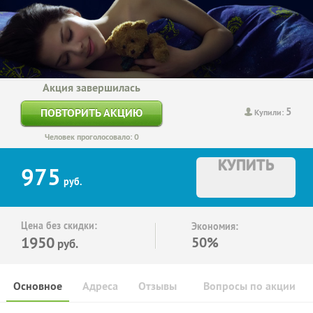
Акция завершилась
5
ПОВТОРИТЬ АКЦИЮ
Купили:
Человек проголосовало: 0
КУПИТЬ
975
руб.
Цена без скидки:
Экономия:
1950
50%
руб.
Основное
Адреса
Отзывы
Вопросы по акции