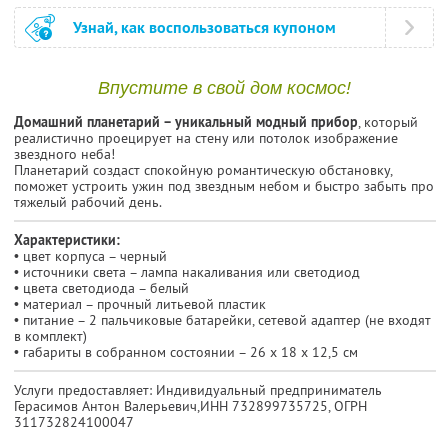
Узнай, как воспользоваться купоном
Впустите в свой дом космос!
Домашний планетарий – уникальный модный прибор
, который
реалистично проецирует на стену или потолок изображение
звездного неба!
Планетарий создаст спокойную романтическую обстановку,
поможет устроить ужин под звездным небом и быстро забыть про
тяжелый рабочий день.
Характеристики:
• цвет корпуса – черный
• источники света – лампа накаливания или светодиод
• цвета светодиода – белый
• материал – прочный литьевой пластик
• питание – 2 пальчиковые батарейки, сетевой адаптер (не входят
в комплект)
• габариты в собранном состоянии – 26 х 18 х 12,5 см
Услуги предоставляет: Индивидуальный предприниматель
Герасимов Антон Валерьевич,
ИНН 732899735725
, ОГРН
311732824100047