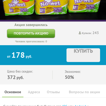
Акция завершилась
243
ПОВТОРИТЬ АКЦИЮ
Купили:
Человек проголосовало: 0
КУПИТЬ
178
от
руб.
Цена без скидки:
Экономия:
372
50%
руб.
Основное
Адреса
Отзывы
Вопросы по акции