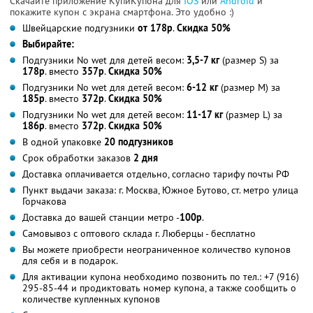
Скачайте приложение КупиКупона для
IOS
или
Android
и
покажите купон с экрана смартфона. Это удобно :)
Швейцарские подгузники
от 178р
.
Скидка 50%
Выбирайте:
Подгузники No wet для детей весом:
3,5-7 кг
(размер S) за
178р
. вместо
357р
.
Скидка 50%
Подгузники No wet для детей весом:
6-12 кг
(размер M) за
185р
. вместо
372р
.
Скидка 50%
Подгузники No wet для детей весом:
11-17 кг
(размер L) за
186р
. вместо
372р
.
Скидка 50%
В одной упаковке
20 подгузников
Срок обработки заказов
2 дня
Доставка оплачивается отдельно, согласно тарифу почты РФ
Пункт выдачи заказа: г. Москва, Южное Бутово, ст. метро улица
Горчакова
Доставка до вашей станции метро -
100р
.
Самовывоз с оптового склада г. Люберцы - бесплатно
Вы можете приобрести неограниченное количество купонов
для себя и в подарок.
Для активации купона необходимо позвонить по тел.: +7 (916)
295-85-44 и продиктовать номер купона, а также сообщить о
количестве купленных купонов