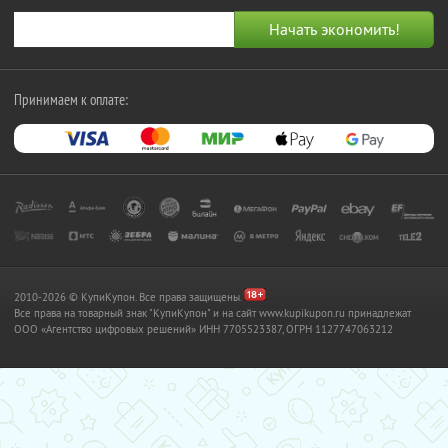
Принимаем к оплате:
2010-2026 © КупиКупон. Все права защищены.
Все права на товарный знак "КупиКупон" и на сайт www.kupikupon.ru принадлежат
OOO «Агентство цифровых решений» ИНН 7705523387, ОГРН 1127747063212