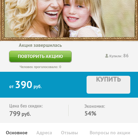
Акция завершилась
86
ПОВТОРИТЬ АКЦИЮ
Купили:
Человек проголосовало: 0
КУПИТЬ
390
от
руб.
Цена без скидки:
Экономия:
799
54%
руб.
Основное
Адреса
Отзывы
Вопросы по акции