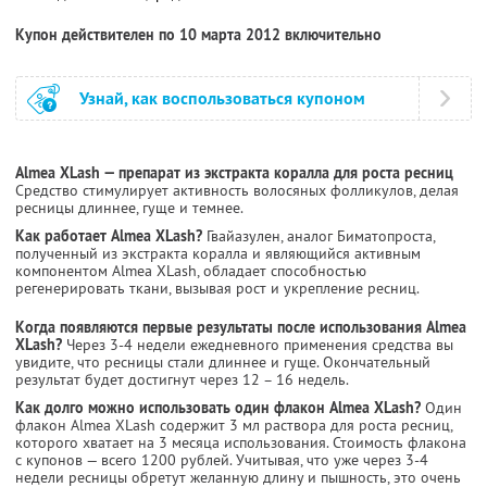
Купон действителен по 10 марта 2012 включительно
Узнай, как воспользоваться купоном
Almea XLash — препарат из экстракта коралла для роста ресниц
Средство стимулирует активность волосяных фолликулов, делая
ресницы длиннее, гуще и темнее.
Как работает Almea XLash?
Гвайазулен, аналог Биматопроста,
полученный из экстракта коралла и являющийся активным
компонентом Almea XLash, обладает способностью
регенерировать ткани, вызывая рост и укрепление ресниц.
Когда появляются первые результаты после использования Almea
XLash?
Через 3-4 недели ежедневного применения средства вы
увидите, что ресницы стали длиннее и гуще. Окончательный
результат будет достигнут через 12 – 16 недель.
Как долго можно использовать один флакон Almea XLash?
Один
флакон Almea XLash содержит 3 мл раствора для роста ресниц,
которого хватает на 3 месяца использования. Стоимость флакона
с купонов — всего 1200 рублей. Учитывая, что уже через 3-4
недели ресницы обретут желанную длину и пышность, это очень