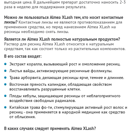
выгодная цена. В дальнейшем препарат достаточно наносить 2-3
раза в неделю для поддержания результата.
Можно ли пользоваться Almea XLash тем, кто носит контактные
линзы?
Контактные линзы не являются противопоказанием для
применения средства, но перед нанесением Almea XLash на
ресницы необходимо снять линзы.
Является ли Almea XLash полностью натуральным продуктом?
Раствор для ресниц Almea XLash относится к натуральным
средствам, так как состоит только из растительных компонентов.
В его состав входят:
Экстракт коралла, вызывающий рост и омоложение ресниц.
Листья вайды, активизирующие ресничные фолликулы.
Трава арборвита, делающая ресницы ярче, темнее и длиннее.
Восточная пряность калинджи, обладающая свойством
восстанавливать разрушенные клетки.
Плоды хебулы, защищающие ресницы от неблагоприятного
воздействия свободных радикалов.
Китайская трава фо-ти, стимулирующая активный рост волос и
ресниц - она применяется в народной медицине как средство
от облысения.
В каких случаях следует применять Almea XLash?