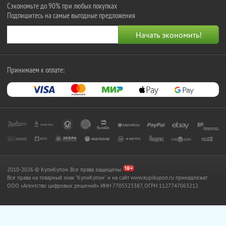
Сэкономьте до 90% при любых покупках
Подпишитесь на самые выгодные предложения
Принимаем к оплате:
2010-2026 © КупиКупон. Все права защищены.
Все права на товарный знак "КупиКупон" и на сайт www.kupikupon.ru принадлежат
OOO «Агентство цифровых решений» ИНН 7705523387, ОГРН 1127747063212