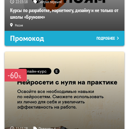
22:15:17
Получи первым!
Курсы по разработке, маркетингу, дизайну и не только от
школы «Бруноям»
Россия
Промокод
ПОДРОБНЕЕ
-60
%
22:15:17
Получили:
6