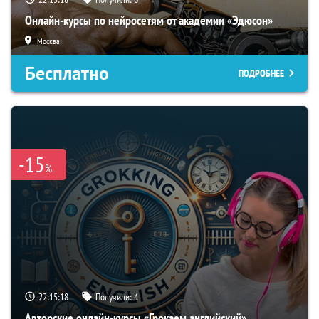
Онлайн-курсы по нейросетям от академии «Эдюсон»
Москва
Бесплатно
ПОДРОБНЕЕ
-15
%
22:15:17
Получили:
4
Авторские онлайн-курсы «Грокаем английский»