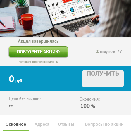
Акция завершилась
77
ПОВТОРИТЬ АКЦИЮ
Получили:
Человек проголосовало: 0
ПОЛУЧИТЬ
0
руб.
Цена без скидки:
Экономия:
∞
100
%
Основное
Адреса
Отзывы
Вопросы по акции