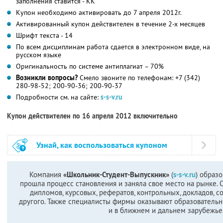
заполнения ставится - КК
Купон необходимо активировать до 7 апреля 2012г.
Активированный купон действителен в течение 2-х месяцев
Шрифт текста - 14
По всем дисциплинам работа сдается в электронном виде, на
русском языке
Оригинальность по системе антиплагиат – 70%
Возникли вопросы?
Смело звоните по телефонам: +7 (342)
280-98-52; 200-90-36; 200-90-37
Подробности см. на сайте:
s-s-v.ru
Купон действителен по 16 апреля 2012 включительно
Узнай, как воспользоваться купоном
Компания
«Школьник-Студент-Выпускник»
(
s-s-v.ru
) образо
прошла процесс становления и заняла свое место на рынке.
дипломов, курсовых, рефератов, контрольных, докладов, с
другого. Также специалисты фирмы оказывают образовательные
и в ближнем и дальнем зарубежье