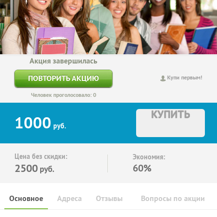
Акция завершилась
ПОВТОРИТЬ АКЦИЮ
Купи первым!
Человек проголосовало: 0
КУПИТЬ
1000
руб.
Цена без скидки:
Экономия:
2500
60%
руб.
Основное
Адреса
Отзывы
Вопросы по акции