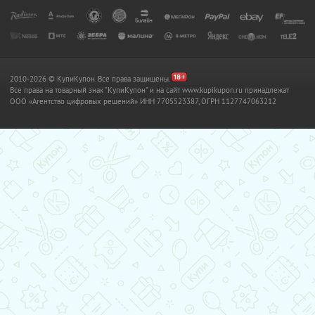
2010-2026 © КупиКупон. Все права защищены.
Все права на товарный знак "КупиКупон" и на сайт www.kupikupon.ru принадлежат
OOO «Агентство цифровых решений» ИНН 7705523387, ОГРН 1127747063212