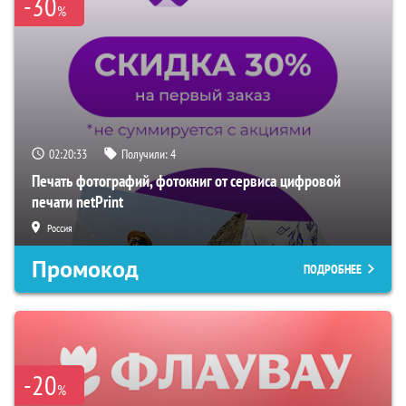
-30
%
02:20:32
Получили:
4
Печать фотографий, фотокниг от сервиса цифровой
печати netPrint
Россия
Промокод
ПОДРОБНЕЕ
-20
%