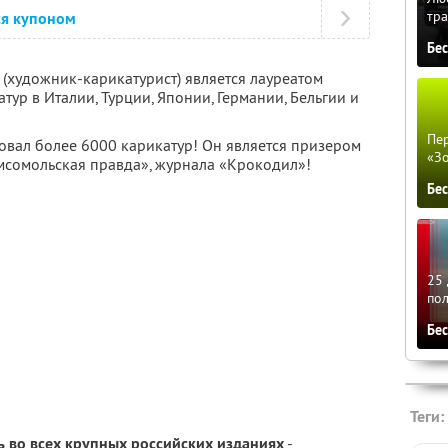
тра
ся купоном
Бе
 (художник-карикатурист) является лауреатом
р в Италии, Турции, Японии, Германии, Бельгии и
Пер
овал более 6000 карикатур! Он является призером
«З
мсомольская правда», журнала «Крокодил»!
Бе
25 
по
Бе
Теги:
ь во всех крупных российских изданиях
-