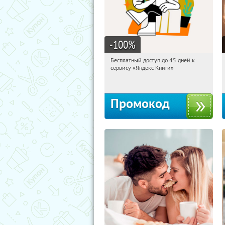
-100
%
Бесплатный доступ до 45 дней к
21:38:54
Получи первым!
сервису «Яндекс Книги»
Россия
Промокод