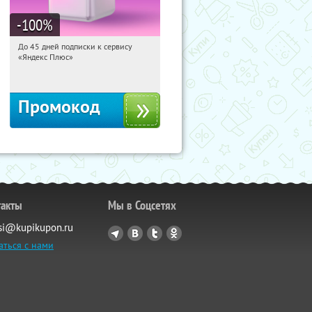
-100
%
До 45 дней подписки к сервису
21:38:54
Получили:
19
«Яндекс Плюс»
Россия
Промокод
такты
Мы в Соцсетях
si@kupikupon.ru
аться с нами