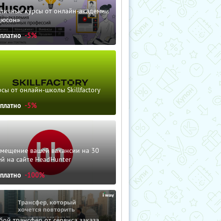
зличные курсы от онлайн-академии
дюсон»
сплатно
-5%
сы от онлайн-школы Skillfactory
сплатно
-5%
змещение вашей вакансии на 30
й на сайте HeadHunter
сплатно
-100%
ой трансфер от сервиса заказа