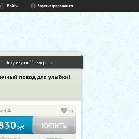
Войти
Зарегистрироваться
49
84
1
ПолучиКупон
Здоровье
личный повод для улыбки!
4
(0)
и:
830
КУПИТЬ
руб.
 без скидки: