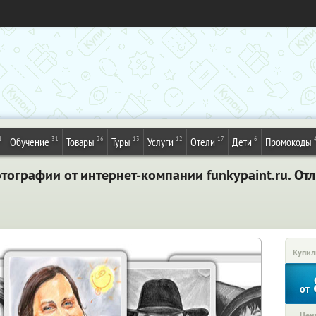
1
31
26
13
12
17
6
Обучение
Товары
Туры
Услуги
Отели
Дети
Промокоды
ографии от интернет-компании funkypaint.ru. От
Купил
от
Цена