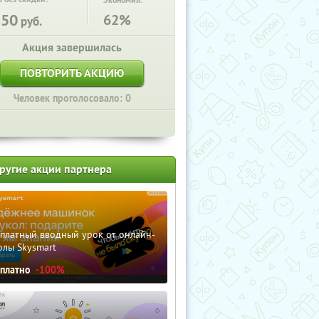
Экономия:
850
62%
руб.
Акция завершилась
ПОВТОРИТЬ АКЦИЮ
Человек проголосовало: 0
ругие акции партнера
сплатный вводный урок от онлайн-
олы Skysmart
сплатно
-100%