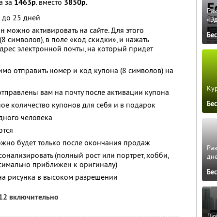
а за
1463р
. вместо
3850р.
Ра
 до 25 дней
«Э
 можно активировать на сайте. Для этого
Бе
8 символов), в поле «код скидки», и нажать
адрес электронной почты, на который придет
мо отправить номер и код купона (8 символов) на
Кур
отправлены вам на почту после активации купона
Бе
ое количество купонов для себя и в подарок
дного человека
ются
ожно будет только после окончания продаж
Ра
онализировать (полный рост или портрет, хобби,
дне
имально приближен к оригиналу)
Бе
ана рисунка в высоком разрешении
012 включительно
Люб