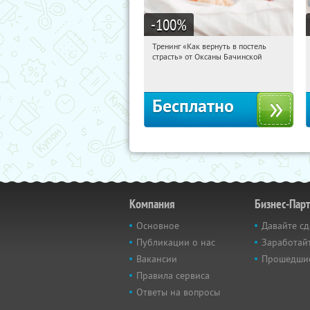
-100
%
Тренинг «Как вернуть в постель
21:38:54
Получили:
16
страсть» от Оксаны Бачинской
Россия
Бесплатно
Компания
Бизнес-Пар
Основное
Давайте сд
Публикации о нас
Заработайт
Вакансии
Прошедши
Правила сервиса
Ответы на вопросы