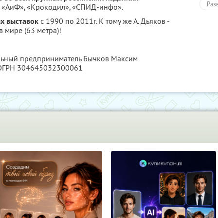
Раз
, «АиФ», «Крокодил», «СПИД-инфо».
х выставок
с 1990 по 2011г. К тому же А. Дьяков -
 мире (63 метра)!
альный предприниматель Бычков Максим
 ОГРН 304645032300061