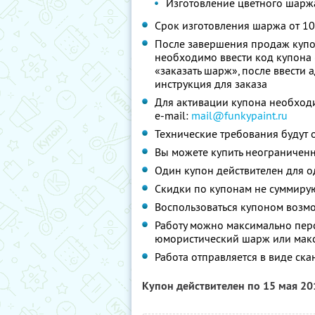
Изготовление цветного шарж
Срок изготовления шаржа от 10
После завершения продаж купон
необходимо ввести код купона (
«заказать шарж», после ввести 
инструкция для заказа
Для активации купона необходи
e-mail:
mail@funkypaint.ru
Технические требования будут 
Вы можете купить неограниченн
Один купон действителен для о
Скидки по купонам не суммиру
Воспользоваться купоном возм
Работу можно максимально перс
юмористический шарж или макс
Работа отправляется в виде ск
Купон действителен по 15 мая 2