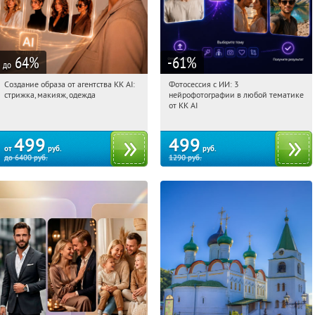
64
%
-61
%
до
Создание образа от агентства KK AI:
Фотосессия с ИИ: 3
21:38:54
Купили:
64
21:38:54
Купили:
81
стрижка, макияж, одежда
нейрофотографии в любой тематике
Россия
Россия
от KK AI
499
499
от
руб.
руб.
до
6400
руб.
1290
руб.