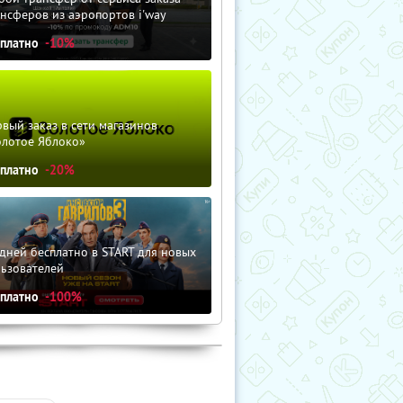
нсферов из аэропортов i'way
сплатно
-10%
вый заказ в сети магазинов
олотое Яблоко»
сплатно
-20%
дней бесплатно в START для новых
льзователей
сплатно
-100%