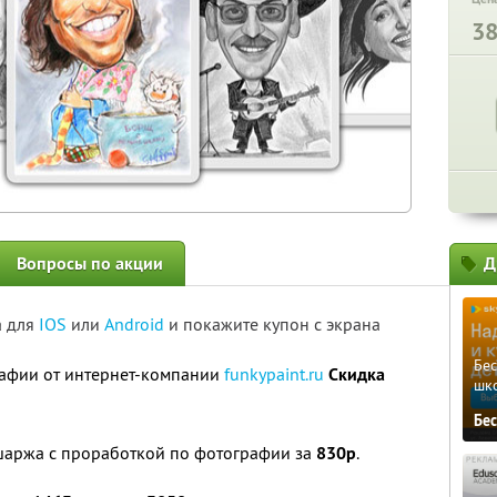
3
Вопросы по акции
Д
а для
IOS
или
Android
и покажите купон с экрана
Бе
афии от интернет-компании
funkypaint.ru
Скидка
шк
Бе
шаржа с проработкой по фотографии за
830р
.