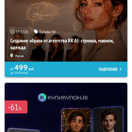
15:37:00
Купили:
64
Создание образа от агентства KK AI: стрижка, макияж,
одежда
Россия
499
ПОДРОБНЕЕ
от
руб.
до
6400
руб.
-61
%