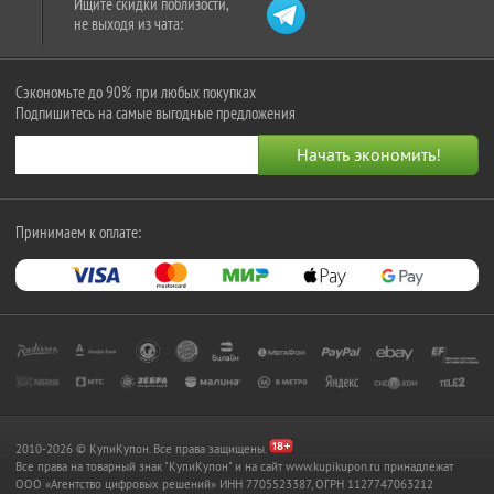
Ищите скидки поблизости,
не выходя из чата:
Сэкономьте до 90% при любых покупках
Подпишитесь на самые выгодные предложения
Принимаем к оплате:
2010-2026 © КупиКупон. Все права защищены.
Все права на товарный знак "КупиКупон" и на сайт www.kupikupon.ru принадлежат
OOO «Агентство цифровых решений» ИНН 7705523387, ОГРН 1127747063212