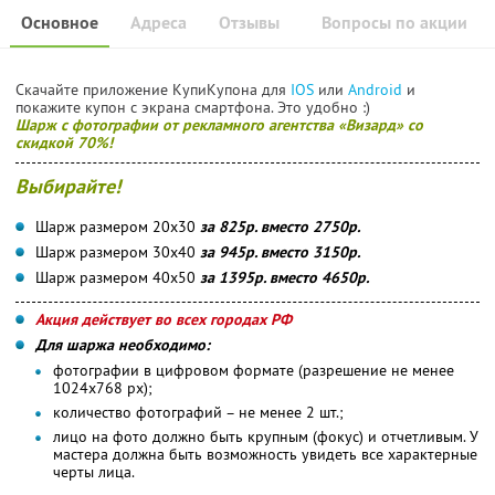
Основное
Адреса
Отзывы
Вопросы по акции
Скачайте приложение КупиКупона для
IOS
или
Android
и
покажите купон с экрана смартфона. Это удобно :)
Шарж с фотографии от рекламного агентства «Визард» со
скидкой 70%!
Выбирайте!
Шарж размером 20х30
за 825р. вместо 2750р.
Шарж размером 30х40
за 945р. вместо 3150р.
Шарж размером 40х50
за 1395р. вместо 4650р.
Акция действует во всех городах РФ
Для шаржа необходимо:
фотографии в цифровом формате (разрешение не менее
1024x768 px);
количество фотографий – не менее 2 шт.;
лицо на фото должно быть крупным (фокус) и отчетливым. У
мастера должна быть возможность увидеть все характерные
черты лица.