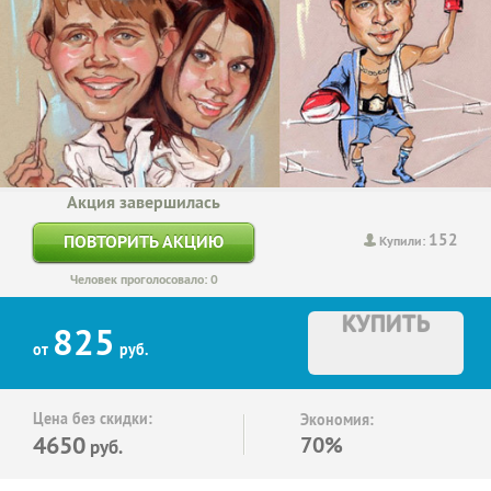
Акция завершилась
152
ПОВТОРИТЬ АКЦИЮ
Купили:
Человек проголосовало: 0
КУПИТЬ
825
от
руб.
Цена без скидки:
Экономия:
4650
70%
руб.