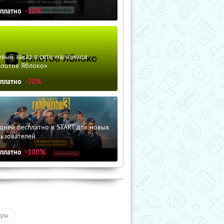
сплатно
-10%
вый заказ в сети магазинов
олотое Яблоко»
сплатно
-20%
дней бесплатно в START для новых
льзователей
сплатно
-100%
ары