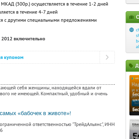
МКАД (300р.) осуществляется в течение 1-2 дней
вляется в течение 4-7 дней
О
тся с другими специальными предложениями
c
s
а 2012 включительно
b
a
ся купоном
Д
ающей себя женщины, находящейся вдали от
ового не имеющей. Компактный, удобный и очень
Бе
шк
Бе
х самых «бабочек в животе»!
 ограниченной ответственностью "ТрейдАльянс",
ИНН
46
Ра