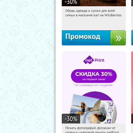
-30
%
Обувь, одежда и сумки для всей
10:36:12
Получили:
31
семьи в магазине kari на Wildberries
Россия
Промокод
-30
%
Печать фотографий, фотокниг от
10:36:12
Получили:
4
сервиса цифровой печати netPrint