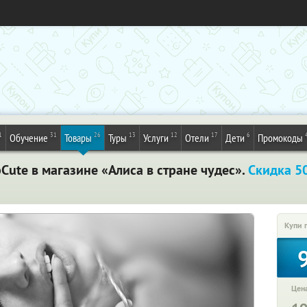
1
31
26
13
12
17
6
Обучение
Товары
Туры
Услуги
Отели
Дети
Промокоды
ute в магазине «Алиса в стране чудес».
Скидка 5
Купи 
Цена