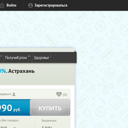
Войти
Зарегистрироваться
49
84
1
ПолучиКупон
Здоровье
0%
. Астрахань
первым!
(0)
990
КУПИТЬ
руб.
 без скидки:
Экономия: