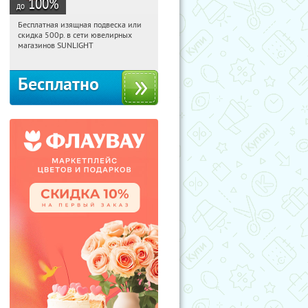
100
%
до
Бесплатная изящная подвеска или
10:36:12
Получили:
73
скидка 500р. в сети ювелирных
Россия
магазинов SUNLIGHT
Бесплатно