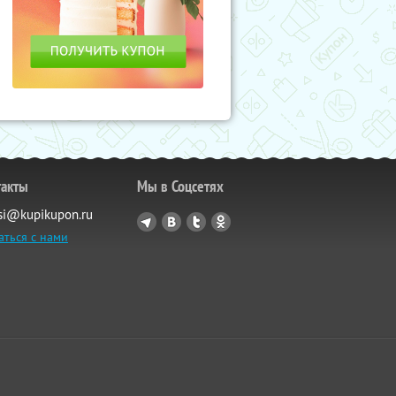
такты
Мы в Соцсетях
si@kupikupon.ru
аться с нами