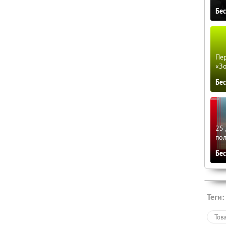
Бе
Пер
«З
Бе
25 
по
Бе
Теги:
Тов