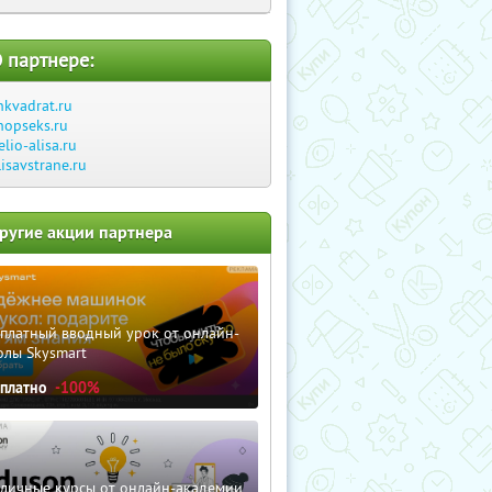
 партнере:
hkvadrat.ru
hopseks.ru
elio-alisa.ru
lisavstrane.ru
ругие акции партнера
сплатный вводный урок от онлайн-
олы Skysmart
сплатно
-100%
зличные курсы от онлайн-академии