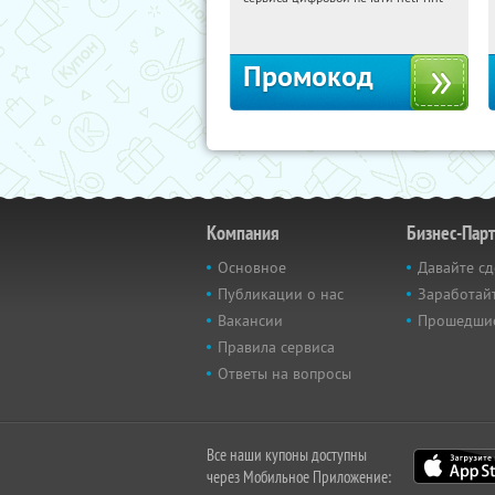
Россия
Промокод
Компания
Бизнес-Пар
Основное
Давайте сд
Публикации о нас
Заработайт
Вакансии
Прошедши
Правила сервиса
Ответы на вопросы
Все наши купоны доступны
через Мобильное Приложение: