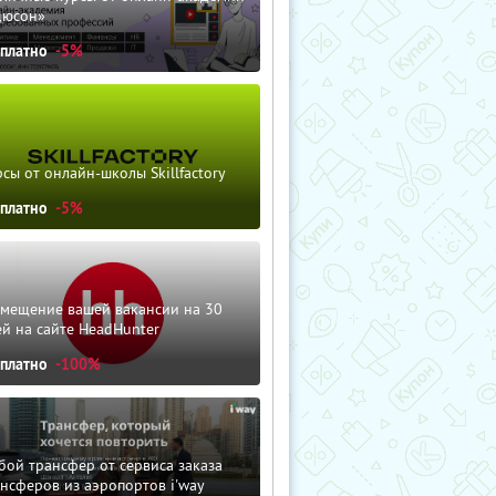
дюсон»
сплатно
-5%
сы от онлайн-школы Skillfactory
сплатно
-5%
змещение вашей вакансии на 30
й на сайте HeadHunter
сплатно
-100%
ой трансфер от сервиса заказа
нсферов из аэропортов i'way