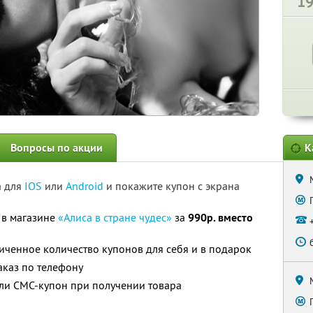
1
Вопросы по акции
К
а для
IOS
или
Android
и покажите купон с экрана
 в магазине
«Алиса в стране чудес»
за
990р. вместо
ченное количество купонов для себя и в подарок
каз по телефону
ли СМС-купон при получении товара