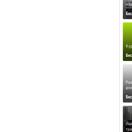
«Э
Бе
Кур
Бе
Ра
дне
Бе
Люб
тра