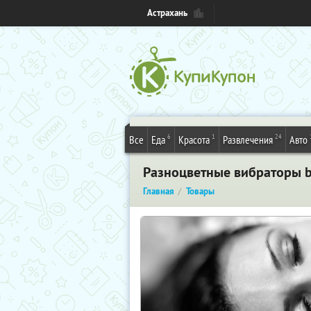
Астрахань
6
1
24
Все
Еда
Красота
Развлечения
Авто
Разноцветные вибраторы bC
Главная
Товары