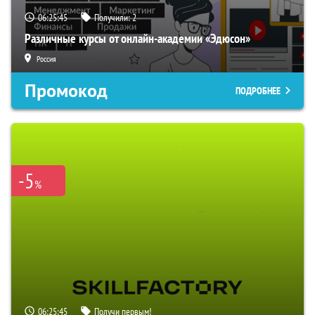
06:25:44
Получили:
2
Различные курсы от онлайн-академии «Эдюсон»
Россия
Промокод
ПОДРОБНЕЕ
-5
%
06:25:44
Получи первым!